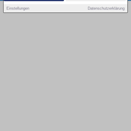
Copyright © 2000 - 2026 | 1A Infosysteme GmbH | Content by: 1a-sites-autos
Einstellungen
Datenschutzerklärung
09.08.2026