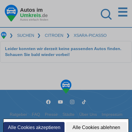
☰
Autos im
Umkreis
.de
Autos einfach finden
❯
SUCHEN
❯
CITROEN
❯
XSARA-PICASSO
Leider konnten wir derzeit keine passenden Autos finden.
Schauen Sie bald wieder vorbei!
Ratgeber
FAQ
Presse
Städte
Über Uns
Impressum
Datenschutz
Cookies
Alle Cookies akzeptieren
Alle Cookies ablehnen