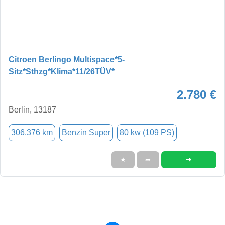
Citroen Berlingo Multispace*5-
Sitz*Sthzg*Klima*11/26TÜV*
2.780 €
Berlin, 13187
306.376 km
Benzin Super
80 kw (109 PS)
➜
★
➦