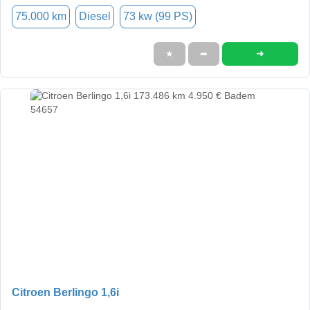
75.000 km
Diesel
73 kw (99 PS)
➜
★
➦
Citroen Berlingo 1,6i