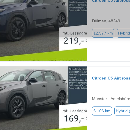
Citroen C5 Aircros
Dülmen, 48249
12.977 km
Hybrid
Citroen C5 Aircros
Münster - Amelsbür
6.106 km
Hybrid 