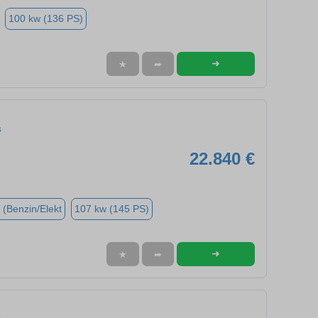
100 kw (136 PS)
➜
★
➦
s
22.840 €
 (Benzin/Elekt
107 kw (145 PS)
➜
★
➦