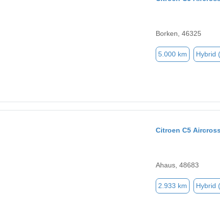
Borken, 46325
5.000 km
Hybrid 
Citroen C5 Aircros
Ahaus, 48683
2.933 km
Hybrid 