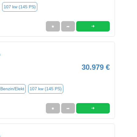
107 kw (145 PS)
➜
★
➦
s
30.979 €
(Benzin/Elekt
107 kw (145 PS)
➜
★
➦
s