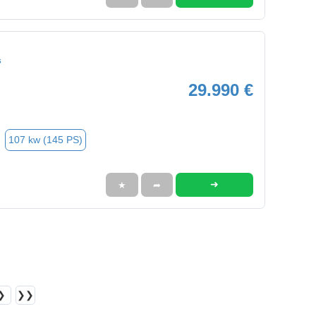
s
29.990 €
107 kw (145 PS)
➜
★
➦
❯
❯❯