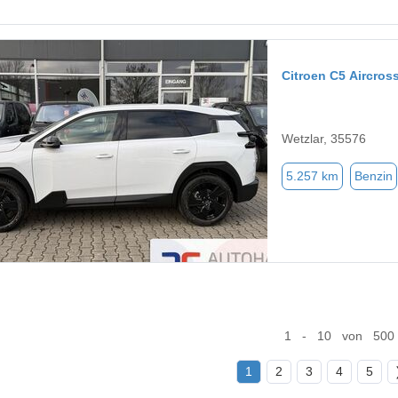
Citroen C5 Aircros
Wetzlar, 35576
5.257 km
Benzin
1 - 10 von 500
1
2
3
4
5