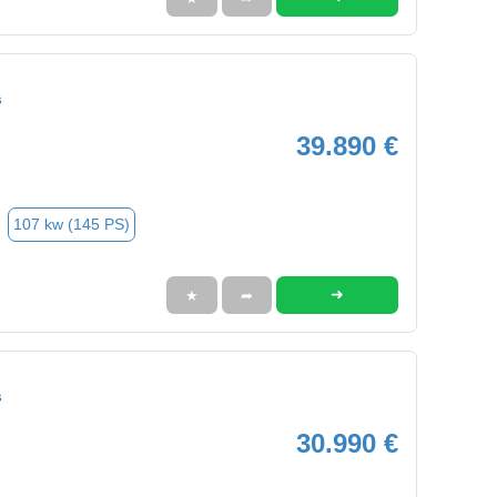
s
39.890 €
107 kw (145 PS)
➜
★
➦
s
30.990 €