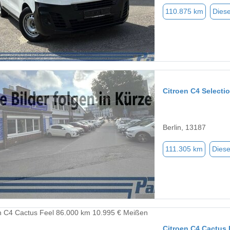
110.875 km
Diese
Citroen C4 Select
Berlin, 13187
111.305 km
Diese
Citroen C4 Cactus 