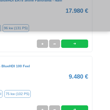
 BlueHDi EAT8 Shine Panorama - Navi
17.980 €
96 kw (131 PS)
➜
★
➦
s BlueHDI 100 Feel
9.480 €
l
75 kw (102 PS)
➜
★
➦