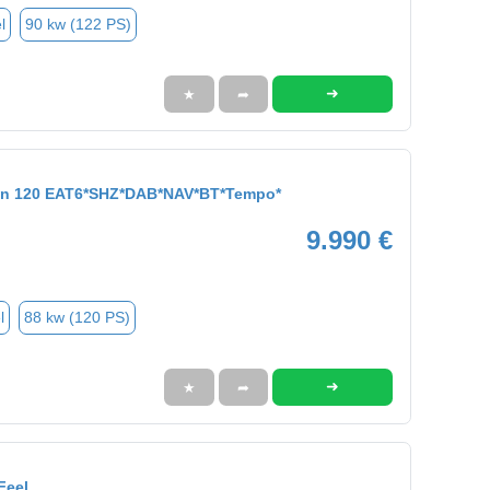
l
90 kw (122 PS)
➜
★
➦
ion 120 EAT6*SHZ*DAB*NAV*BT*Tempo*
9.990 €
l
88 kw (120 PS)
➜
★
➦
Feel