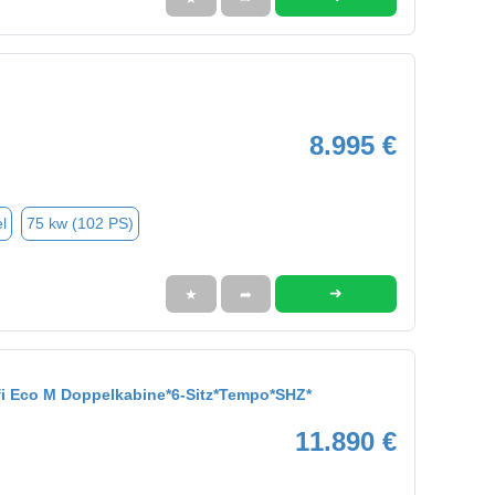
8.995 €
l
75 kw (102 PS)
➜
★
➦
fi Eco M Doppelkabine*6-Sitz*Tempo*SHZ*
11.890 €