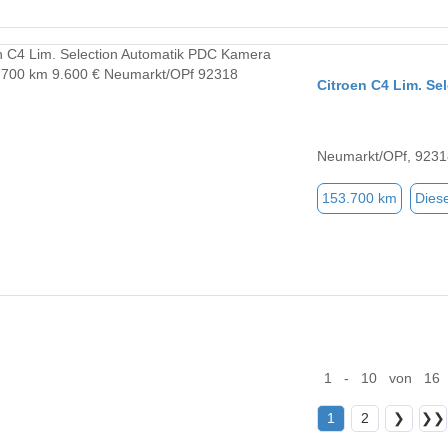
Citroen C4 Lim. Se
Neumarkt/OPf, 9231
153.700 km
Diese
1 - 10 von 16
1
2
❯
❯❯