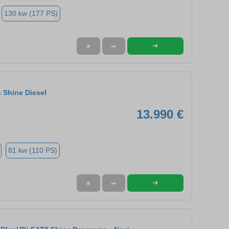
130 kw (177 PS)
➜
★
➦
s Shine Diesel
13.990 €
81 kw (110 PS)
➜
★
➦