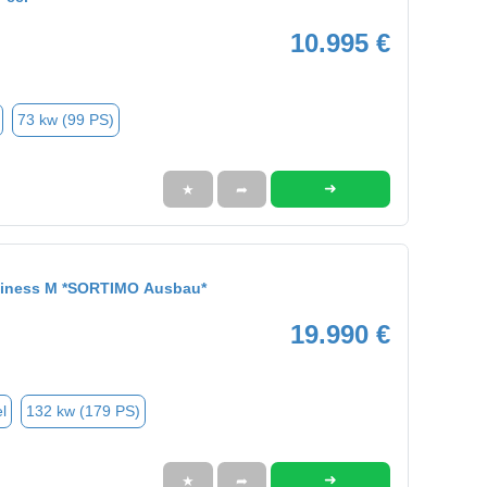
10.995 €
73 kw (99 PS)
➜
★
➦
siness M *SORTIMO Ausbau*
19.990 €
l
132 kw (179 PS)
➜
★
➦