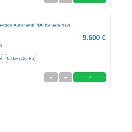
lection Automatik PDC Kamera Navi
9.600 €
8
l
88 kw (120 PS)
➜
★
➦