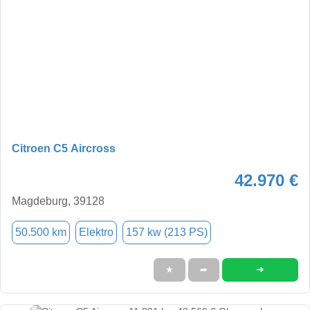
Citroen C5 Aircross
42.970 €
Magdeburg, 39128
50.500 km
Elektro
157 kw (213 PS)
➜
★
➦