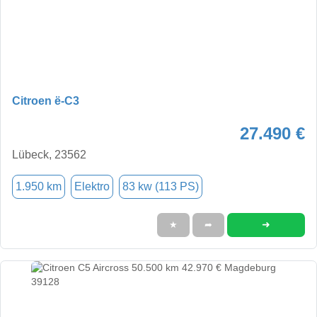
Citroen ë-C3
27.490 €
Lübeck, 23562
1.950 km
Elektro
83 kw (113 PS)
➜
★
➦