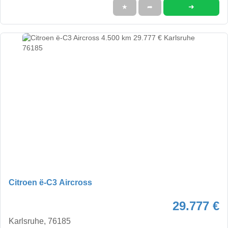
➜
★
➦
Citroen ë-C3 Aircross
29.777 €
Karlsruhe, 76185