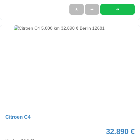
➜
★
➦
Citroen C4
32.890 €