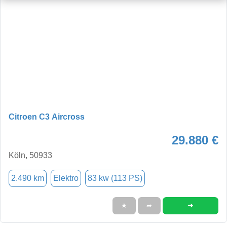
Citroen C3 Aircross
29.880 €
Köln, 50933
2.490 km
Elektro
83 kw (113 PS)
➜
★
➦