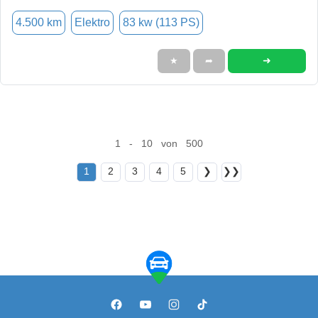
4.500 km
Elektro
83 kw (113 PS)
➜
★
➦
1 - 10 von 500
1
2
3
4
5
❯
❯❯