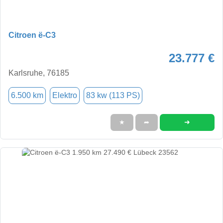
Citroen ë-C3
23.777 €
Karlsruhe, 76185
6.500 km
Elektro
83 kw (113 PS)
➜
★
➦