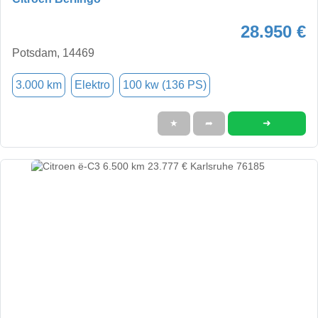
28.950 €
Potsdam, 14469
3.000 km
Elektro
100 kw (136 PS)
➜
★
➦