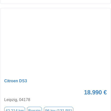
Citroen DS3
18.990 €
Leipzig, 04178
42.214 km
Benzin
96 kw (131 PS)