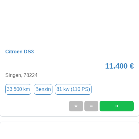
Citroen DS3
11.400 €
Singen, 78224
33.500 km
Benzin
81 kw (110 PS)
➜
★
➦