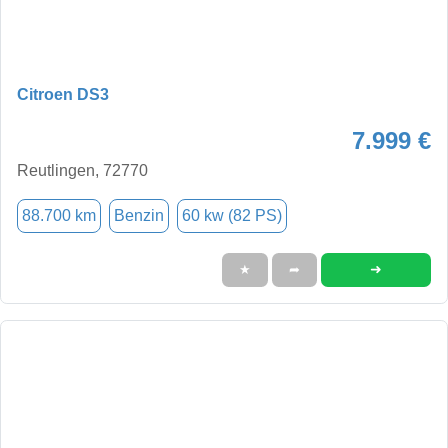
Citroen DS3
7.999 €
Reutlingen, 72770
88.700 km
Benzin
60 kw (82 PS)
➜
★
➦