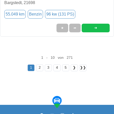
Bargstedt, 21698
55.049 km
Benzin
96 kw (131 PS)
➜
★
➦
1 - 10 von 271
1
2
3
4
5
❯
❯❯