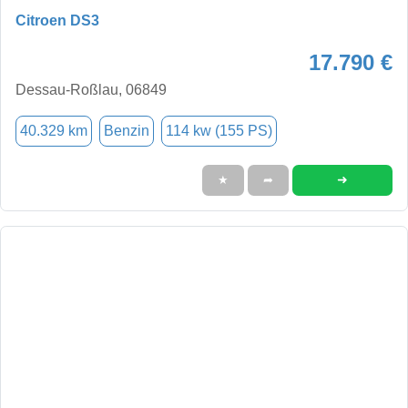
Citroen DS3
17.790 €
Dessau-Roßlau, 06849
40.329 km
Benzin
114 kw (155 PS)
➜
★
➦