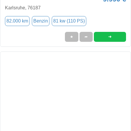
Karlsruhe, 76187
82.000 km
Benzin
81 kw (110 PS)
➜
★
➦