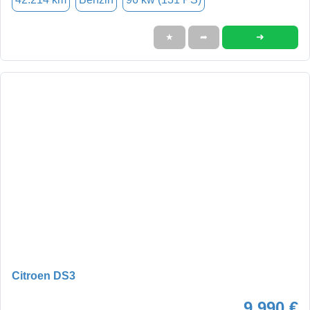
➜
★
➦
Citroen DS3
9.990 €