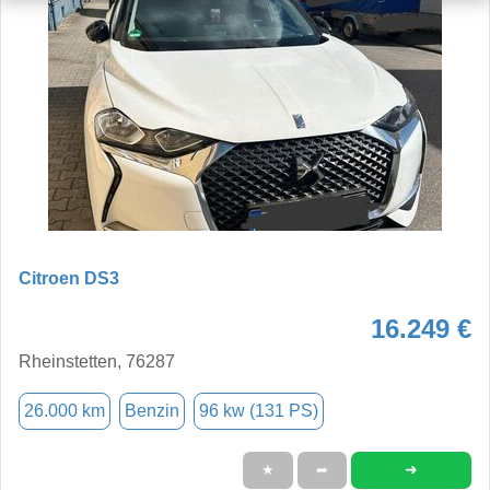
Citroen DS3
16.249 €
Rheinstetten, 76287
26.000 km
Benzin
96 kw (131 PS)
➜
★
➦