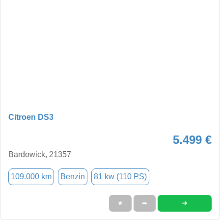
Citroen DS3
5.499 €
Bardowick, 21357
109.000 km
Benzin
81 kw (110 PS)
➜
★
➦