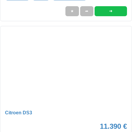
➜
★
➦
Citroen DS3
11.390 €