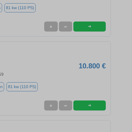
n
81 kw (110 PS)
➜
★
➦
10.800 €
59
in
81 kw (110 PS)
➜
★
➦