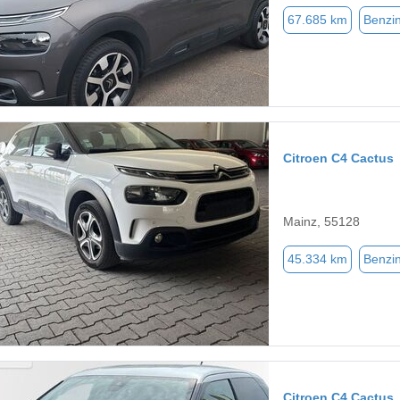
67.685 km
Benzi
Citroen C4 Cactus
Mainz, 55128
45.334 km
Benzi
Citroen C4 Cactus