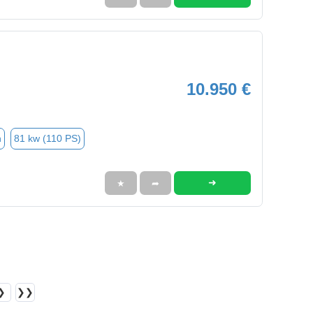
10.950 €
n
81 kw (110 PS)
➜
★
➦
❯
❯❯