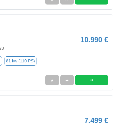
10.990 €
23
n
81 kw (110 PS)
➜
★
➦
7.499 €