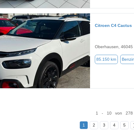
Citroen C4 Cactus
Oberhausen, 46045
85.150 km
Benzi
1 - 10 von 278
1
2
3
4
5