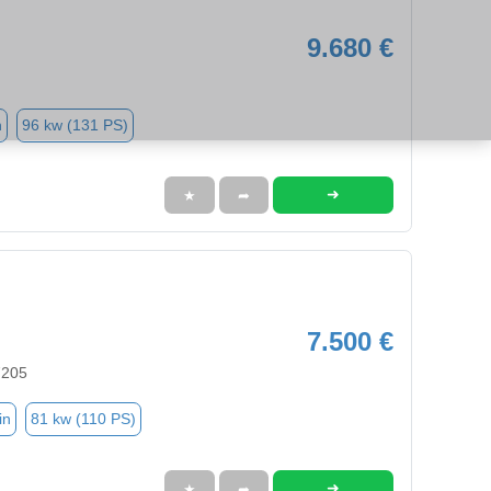
9.680 €
n
96 kw (131 PS)
➜
★
➦
7.500 €
7205
in
81 kw (110 PS)
➜
★
➦