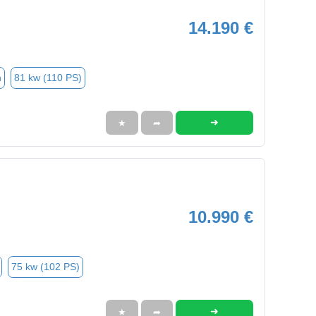
14.190 €
n
81 kw (110 PS)
➜
★
➦
10.990 €
75 kw (102 PS)
➜
★
➦