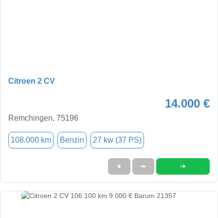
Citroen 2 CV
14.000 €
Remchingen, 75196
108.000 km
Benzin
27 kw (37 PS)
➜
★
➦