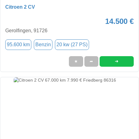
Citroen 2 CV
14.500 €
Gerolfingen, 91726
95.600 km
Benzin
20 kw (27 PS)
➜
★
➦