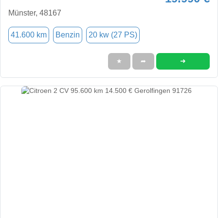
Münster, 48167
41.600 km
Benzin
20 kw (27 PS)
➜
★
➦