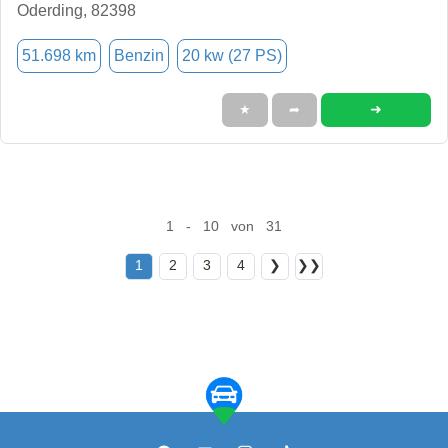
Oderding, 82398
51.698 km
Benzin
20 kw (27 PS)
➜
★
➦
1 - 10 von 31
1
2
3
4
❯
❯❯