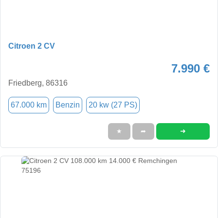
Citroen 2 CV
7.990 €
Friedberg, 86316
67.000 km
Benzin
20 kw (27 PS)
➜
★
➦