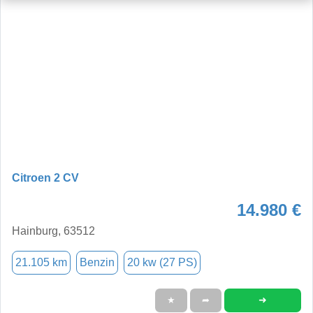
Citroen 2 CV
14.980 €
Hainburg, 63512
21.105 km
Benzin
20 kw (27 PS)
➜
★
➦