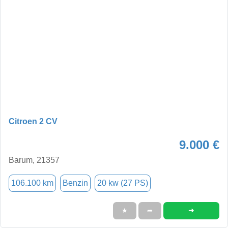
Citroen 2 CV
9.000 €
Barum, 21357
106.100 km
Benzin
20 kw (27 PS)
➜
★
➦