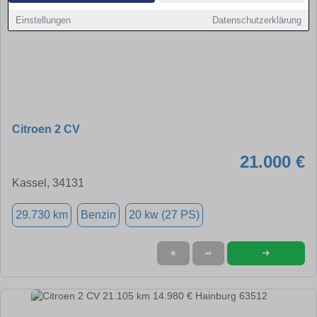
Einstellungen
Datenschutzerklärung
Citroen 2 CV
21.000 €
Kassel, 34131
29.730 km
Benzin
20 kw (27 PS)
➜
★
➦