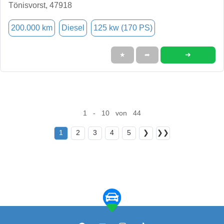
Tönisvorst, 47918
200.000 km
Diesel
125 kw (170 PS)
➜
★
➦
1 - 10 von 44
1
2
3
4
5
❯
❯❯