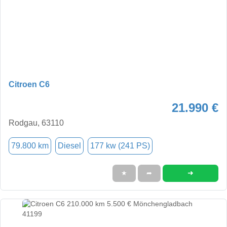
Citroen C6
21.990 €
Rodgau, 63110
79.800 km
Diesel
177 kw (241 PS)
➜
★
➦