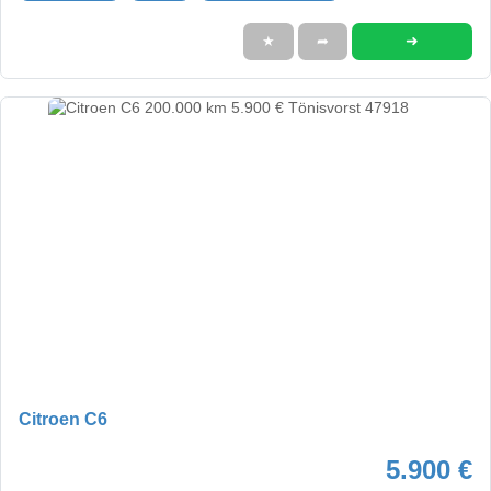
➜
★
➦
Citroen C6
5.900 €