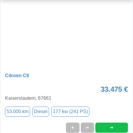
Citroen C6
33.475 €
Kaiserslautern, 67661
53.000 km
Diesel
177 kw (241 PS)
➜
★
➦