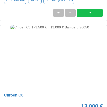
➜
★
➦
Citroen C6
13.000 €