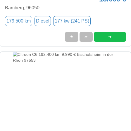
Bamberg, 96050
179.500 km
Diesel
177 kw (241 PS)
➜
★
➦