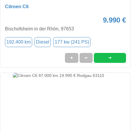
Citroen C6
9.990 €
Bischofsheim in der Rhön, 97653
192.400 km
Diesel
177 kw (241 PS)
➜
★
➦