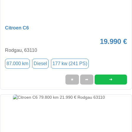
Citroen C6
19.990 €
Rodgau, 63110
87.000 km
Diesel
177 kw (241 PS)
➜
★
➦