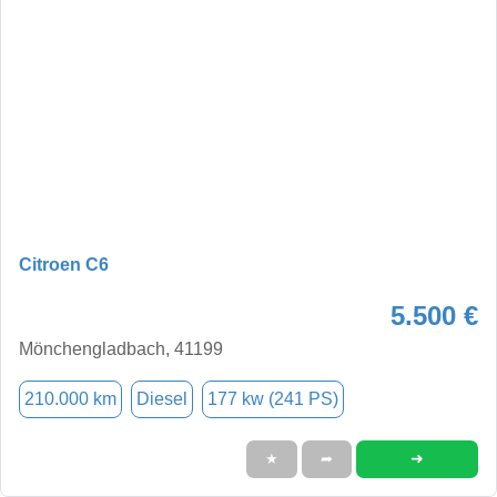
Citroen C6
5.500 €
Mönchengladbach, 41199
210.000 km
Diesel
177 kw (241 PS)
➜
★
➦