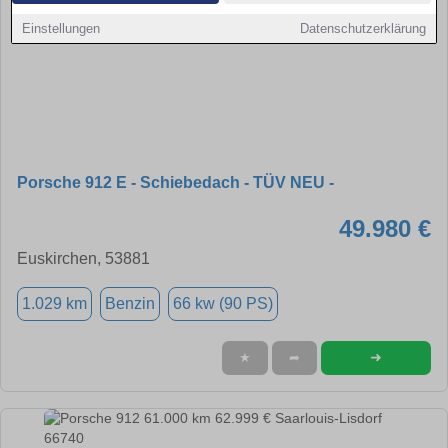
Einstellungen
Datenschutzerklärung
Porsche 912 E - Schiebedach - TÜV NEU -
49.980 €
Euskirchen, 53881
1.029 km
Benzin
66 kw (90 PS)
➜
★
➦