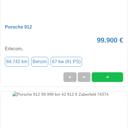
Porsche 912
99.900 €
Erlecom,
84.742 km
Benzin
67 kw (91 PS)
➜
★
➦