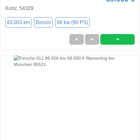
Konz, 54329
83.003 km
Benzin
66 kw (90 PS)
➜
★
➦