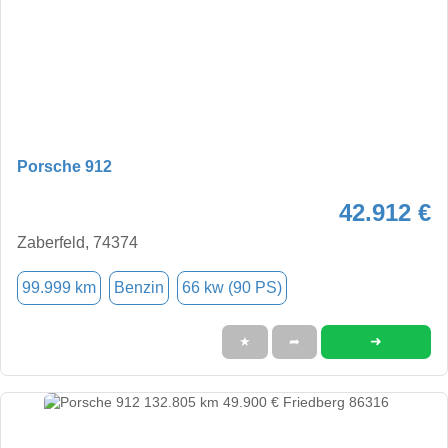
Porsche 912
42.912 €
Zaberfeld, 74374
99.999 km
Benzin
66 kw (90 PS)
➜
★
➦