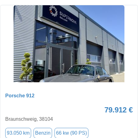
Porsche 912
79.912 €
Braunschweig, 38104
93.050 km
Benzin
66 kw (90 PS)