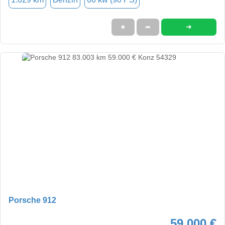
➜
★
➦
Porsche 912
59.000 €