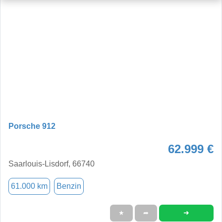
Porsche 912
62.999 €
Saarlouis-Lisdorf, 66740
61.000 km
Benzin
➜
★
➦