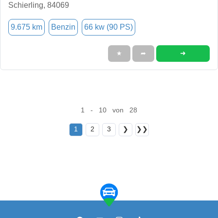
Schierling, 84069
9.675 km
Benzin
66 kw (90 PS)
➜
★
➦
1 - 10 von 28
1
2
3
❯
❯❯