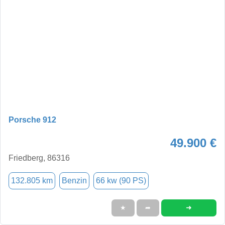
Porsche 912
49.900 €
Friedberg, 86316
132.805 km
Benzin
66 kw (90 PS)
➜
★
➦