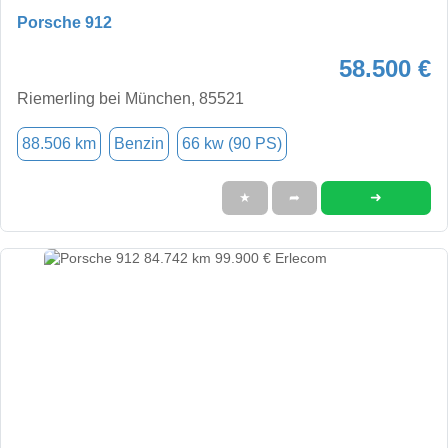
Porsche 912
58.500 €
Riemerling bei München, 85521
88.506 km
Benzin
66 kw (90 PS)
➜
★
➦