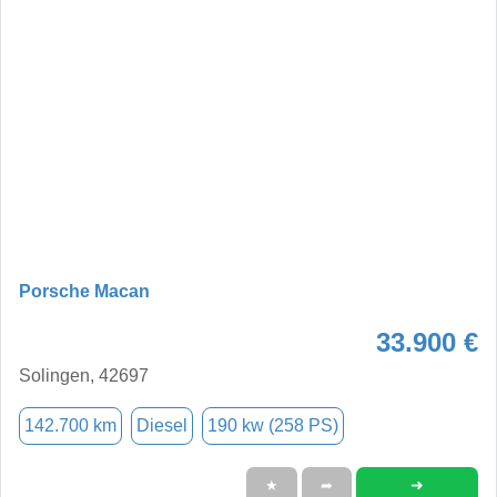
Porsche Macan
33.900 €
Solingen, 42697
142.700 km
Diesel
190 kw (258 PS)
➜
★
➦