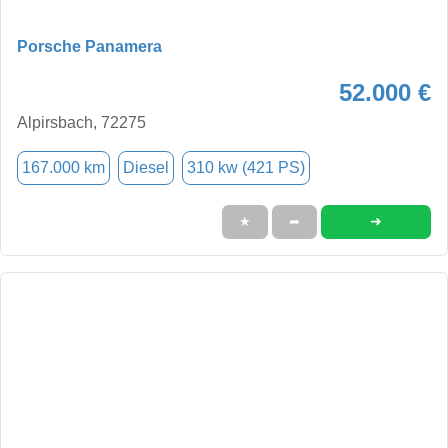
Porsche Panamera
52.000 €
Alpirsbach, 72275
167.000 km
Diesel
310 kw (421 PS)
➜
★
➦