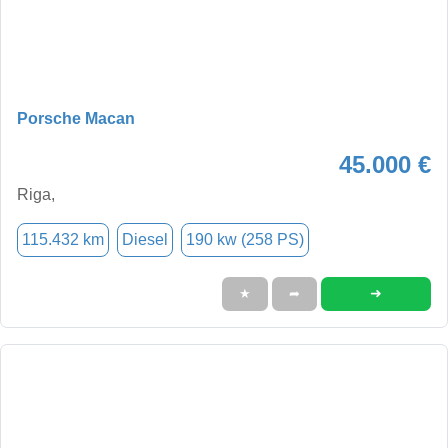
Porsche Macan
45.000 €
Riga,
115.432 km
Diesel
190 kw (258 PS)
➜
★
➦