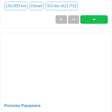
150.000 km
Diesel
310 kw (421 PS)
➜
★
➦
Porsche Panamera