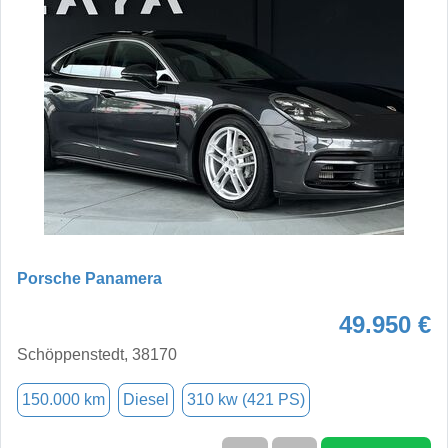
Porsche Panamera
49.950 €
Schöppenstedt, 38170
150.000 km
Diesel
310 kw (421 PS)