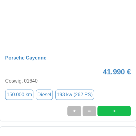
Porsche Cayenne
41.990 €
Coswig, 01640
150.000 km
Diesel
193 kw (262 PS)
➜
★
➦