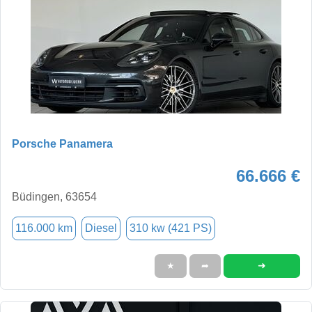
Porsche Panamera
66.666 €
Büdingen, 63654
116.000 km
Diesel
310 kw (421 PS)
➜
★
➦