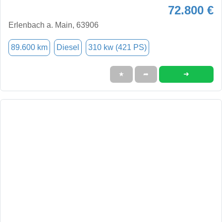
72.800 €
Erlenbach a. Main, 63906
89.600 km
Diesel
310 kw (421 PS)
➜
★
➦