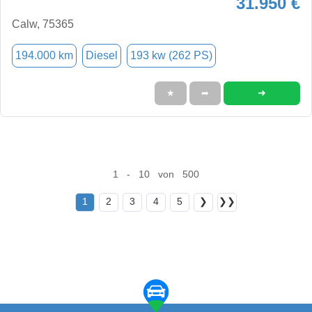
31.950 €
Calw, 75365
194.000 km
Diesel
193 kw (262 PS)
➜
★
➦
1 - 10 von 500
1
2
3
4
5
❯
❯❯