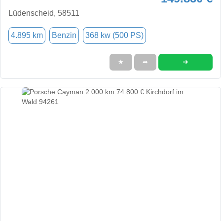
Lüdenscheid, 58511
4.895 km
Benzin
368 kw (500 PS)
➜
★
➦