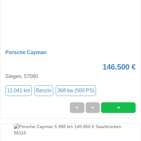
Porsche Cayman
146.500 €
Siegen, 57080
12.041 km
Benzin
368 kw (500 PS)
➜
★
➦