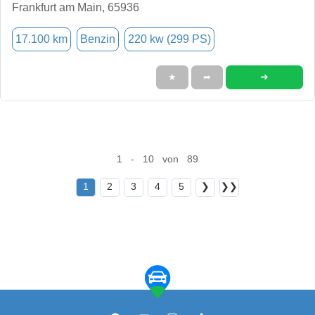
Frankfurt am Main, 65936
17.100 km
Benzin
220 kw (299 PS)
➜
★
➦
1 - 10 von 89
1
2
3
4
5
❯
❯❯