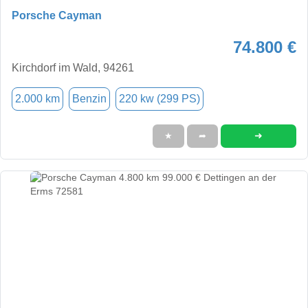
Porsche Cayman
74.800 €
Kirchdorf im Wald, 94261
2.000 km
Benzin
220 kw (299 PS)
➜
★
➦