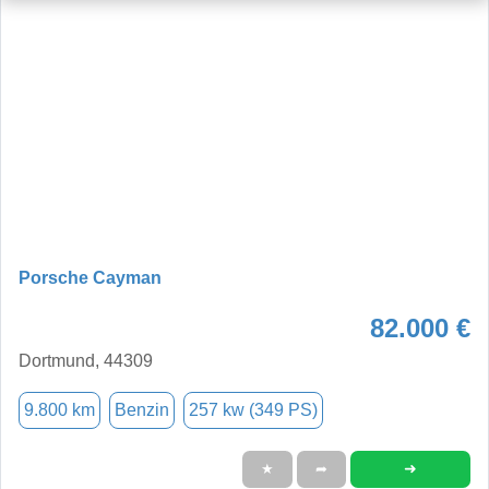
Porsche Cayman
82.000 €
Dortmund, 44309
9.800 km
Benzin
257 kw (349 PS)
➜
★
➦