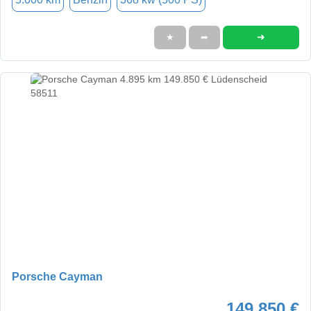
➜
★
➦
Porsche Cayman
149.850 €