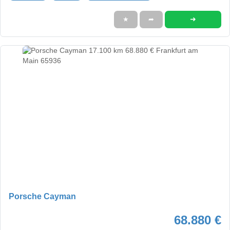
➜
★
➦
Porsche Cayman
68.880 €