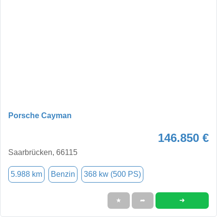
Porsche Cayman
146.850 €
Saarbrücken, 66115
5.988 km
Benzin
368 kw (500 PS)
➜
★
➦