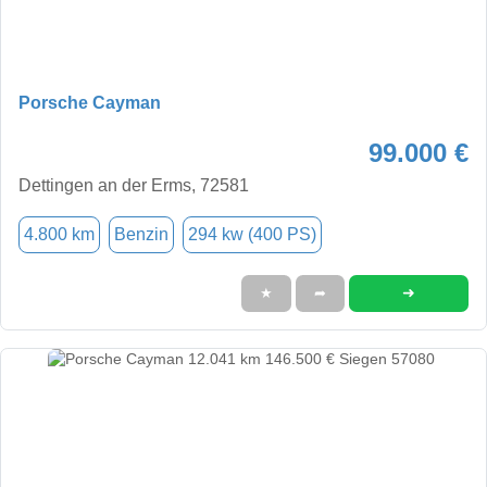
Porsche Cayman
99.000 €
Dettingen an der Erms, 72581
4.800 km
Benzin
294 kw (400 PS)
➜
★
➦