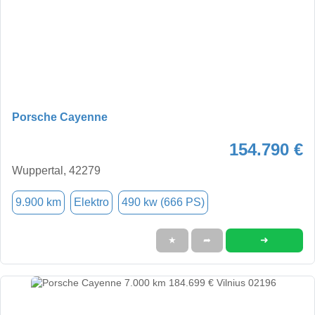
Porsche Cayenne
154.790 €
Wuppertal, 42279
9.900 km
Elektro
490 kw (666 PS)
➜
★
➦