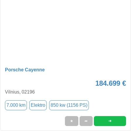
Porsche Cayenne
184.699 €
Vilnius, 02196
7.000 km
Elektro
850 kw (1156 PS)
➜
★
➦