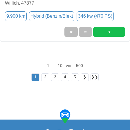
Willich, 47877
9.900 km
Hybrid (Benzin/Elekt
346 kw (470 PS)
➜
★
➦
1 - 10 von 500
1
2
3
4
5
❯
❯❯