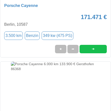
Porsche Cayenne
171.471 €
Berlin, 10587
3.500 km
Benzin
349 kw (475 PS)
➜
★
➦