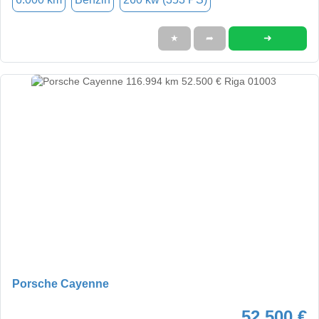
➜
★
➦
Porsche Cayenne
52.500 €