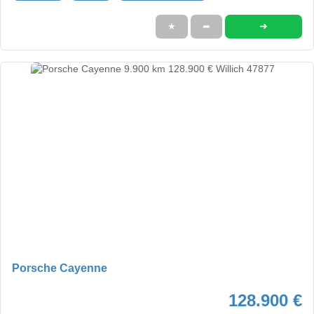
➜
★
➦
Porsche Cayenne
128.900 €