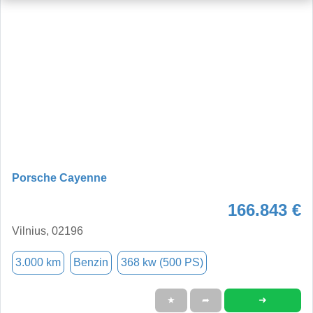
Porsche Cayenne
166.843 €
Vilnius, 02196
3.000 km
Benzin
368 kw (500 PS)
➜
★
➦