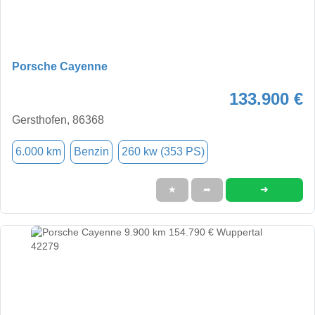
Porsche Cayenne
133.900 €
Gersthofen, 86368
6.000 km
Benzin
260 kw (353 PS)
➜
★
➦