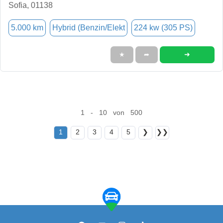
Sofia, 01138
5.000 km
Hybrid (Benzin/Elekt
224 kw (305 PS)
➜
★
➦
1 - 10 von 500
1
2
3
4
5
❯
❯❯