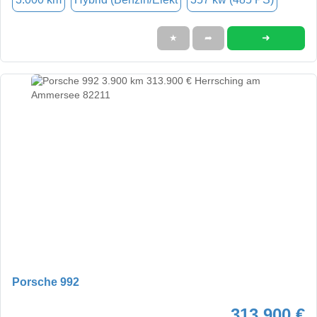
➜
★
➦
Porsche 992
313.900 €