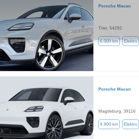
Porsche Macan
Trier, 54292
6.000 km
Elektro
Porsche Macan
Magdeburg, 39116
9.900 km
Elektro