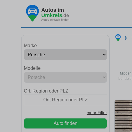
Autos im
Umkreis
.de
Autos einfach finden
❯
Marke
Modelle
Mit der
bündelt 
Ort, Region oder PLZ
mehr Filter
Auto finden