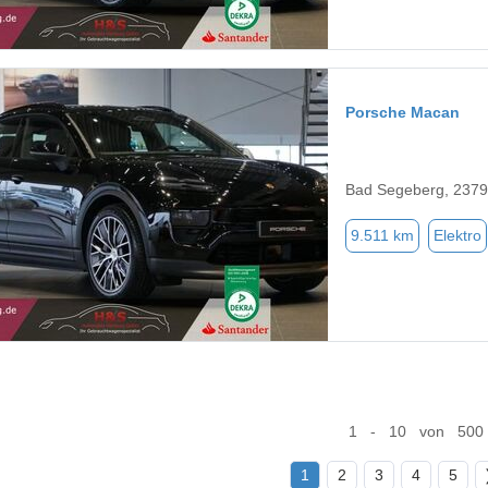
Porsche Macan
Bad Segeberg, 237
9.511 km
Elektro
1 - 10 von 500
1
2
3
4
5