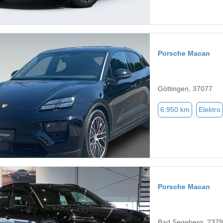
Porsche Macan
Göttingen, 37077
6.950 km
Elektro
Porsche Macan
Bad Segeberg, 237