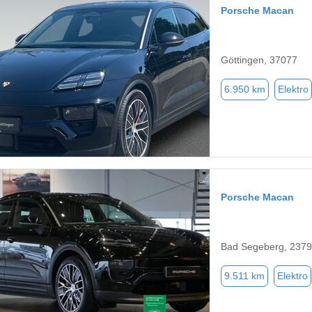
Porsche Macan
Göttingen, 37077
6.950 km
Elektro
Porsche Macan
Bad Segeberg, 237
9.511 km
Elektro