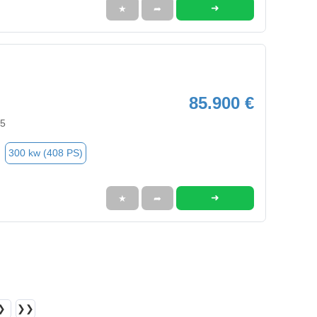
➜
★
➦
85.900 €
95
300 kw (408 PS)
➜
★
➦
❯
❯❯