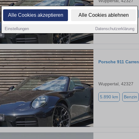
Wuppertal, 42327
5.890 km
Benzin
Alle Cookies akzeptieren
Alle Cookies ablehnen
Einstellungen
Datenschutzerklärung
Porsche 911 Carre
Wuppertal, 42327
5.890 km
Benzin