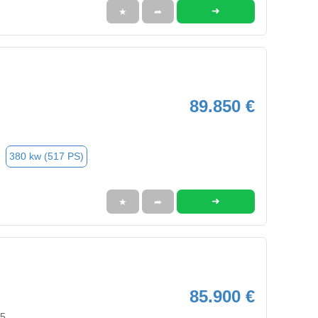
➜
★
➦
89.850 €
380 kw (517 PS)
➜
★
➦
85.900 €
95