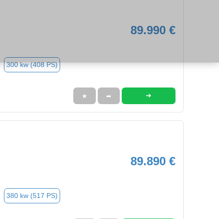
89.990 €
300 kw (408 PS)
➜
★
➦
89.890 €
380 kw (517 PS)