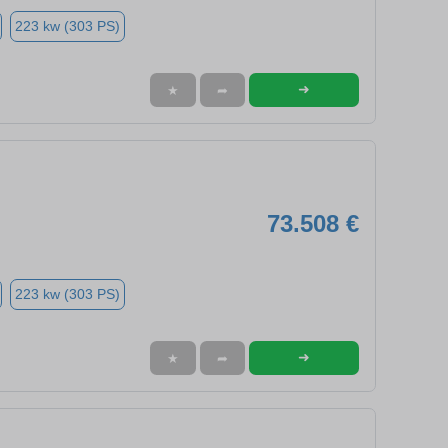
223 kw (303 PS)
➜
★
➦
73.508 €
223 kw (303 PS)
➜
★
➦