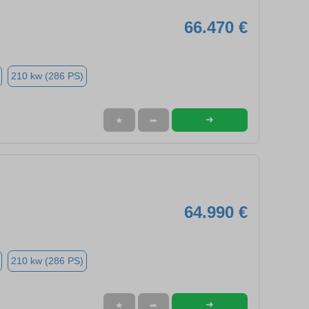
66.470 €
210 kw (286 PS)
➜
★
➦
64.990 €
210 kw (286 PS)
➜
★
➦