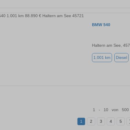
BMW 540
Haltern am See, 45
1.001 km
Diesel
1 - 10 von 500
1
2
3
4
5