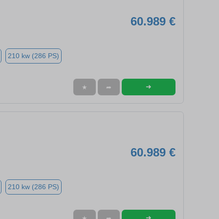
60.989 €
210 kw (286 PS)
➜
★
➦
60.989 €
210 kw (286 PS)
➜
★
➦