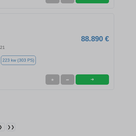
88.890 €
721
223 kw (303 PS)
➜
★
➦
❯
❯❯