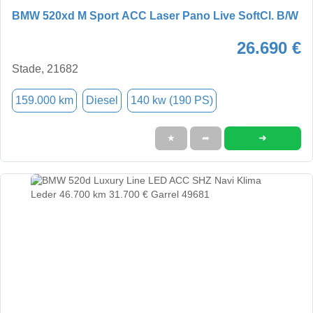
BMW 520xd M Sport ACC Laser Pano Live SoftCl. B/W
26.690 €
Stade, 21682
159.000 km
Diesel
140 kw (190 PS)
➜
★
➦