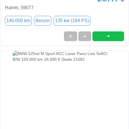
Hamm, 59077
140.000 km
Benzin
135 kw (184 PS)
➜
★
➦