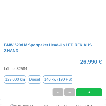
BMW 520d M Sportpaket Head-Up LED RFK AUS
2.HAND
26.990 €
Löhne, 32584
129.000 km
Diesel
140 kw (190 PS)
➜
★
➦