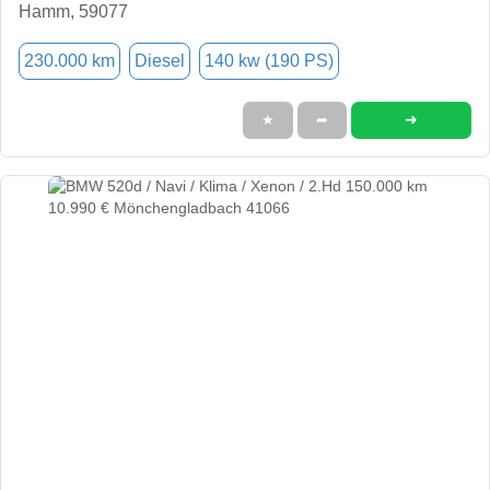
Hamm, 59077
230.000 km
Diesel
140 kw (190 PS)
➜
★
➦