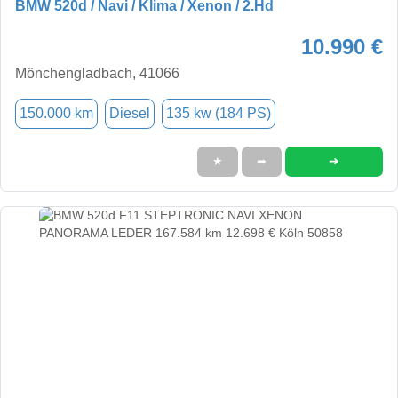
BMW 520d / Navi / Klima / Xenon / 2.Hd
10.990 €
Mönchengladbach, 41066
150.000 km
Diesel
135 kw (184 PS)
➜
★
➦