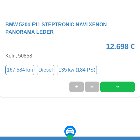
BMW 520d F11 STEPTRONIC NAVI XENON
PANORAMA LEDER
12.698 €
Köln, 50858
167.584 km
Diesel
135 kw (184 PS)
➜
★
➦