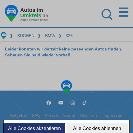
☰
Autos im
Umkreis
.de
Autos einfach finden
❯
SUCHEN
❯
BMW
❯
325
Leider konnten wir derzeit keine passenden Autos finden.
Schauen Sie bald wieder vorbei!
Ratgeber
FAQ
Presse
Städte
Über Uns
Impressum
Datenschutz
Cookies
Alle Cookies akzeptieren
Alle Cookies ablehnen