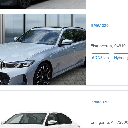
BMW 320
Elsterwerda, 04910
6.732 km
Hybrid 
BMW 320
Eningen u. A., 7280