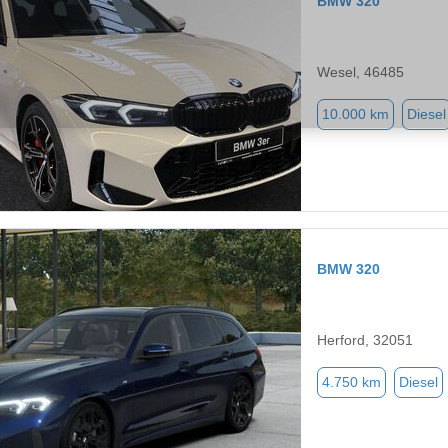
BMW 320
Wesel, 46485
10.000 km
Diesel
BMW 320
Herford, 32051
4.750 km
Diesel