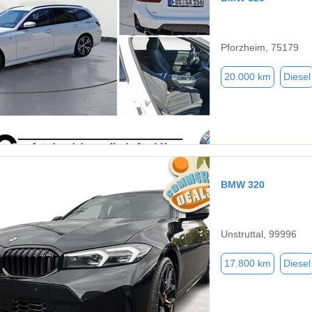
Pforzheim, 75179
20.000 km
Diesel
BMW 320
Unstruttal, 99996
17.800 km
Diesel