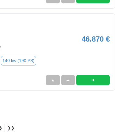
46.870 €
2
140 kw (190 PS)
➜
★
➦
❯
❯❯