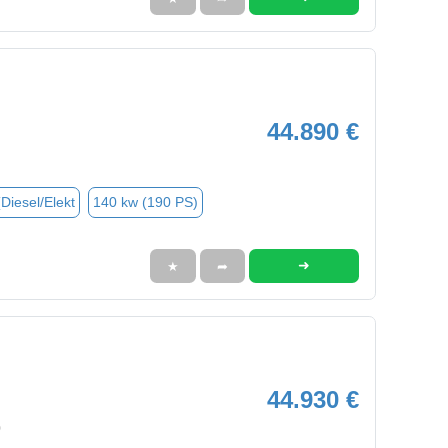
44.890 €
(Diesel/Elekt
140 kw (190 PS)
➜
★
➦
44.930 €
0