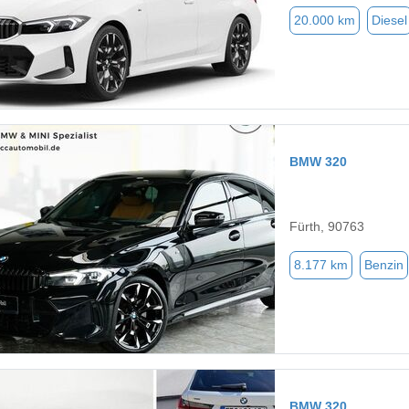
20.000 km
Diesel
BMW 320
Fürth, 90763
8.177 km
Benzin
BMW 320