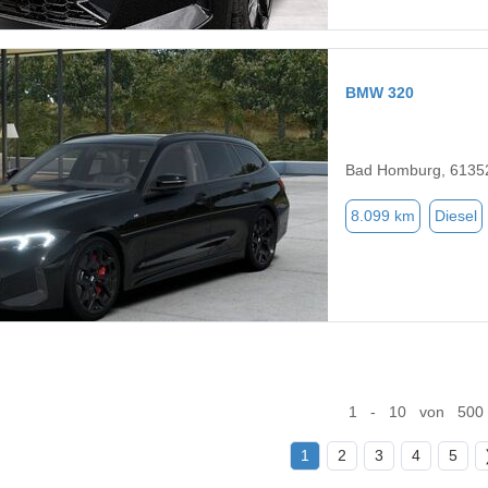
BMW 320
Bad Homburg, 6135
8.099 km
Diesel
1 - 10 von 500
1
2
3
4
5