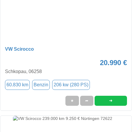
VW Scirocco
20.990 €
Schkopau, 06258
60.830 km
Benzin
206 kw (280 PS)
➜
★
➦