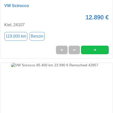
VW Scirocco
12.890 €
Kiel, 24107
119.000 km
Benzin
➜
★
➦