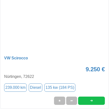
VW Scirocco
9.250 €
Nürtingen, 72622
239.000 km
Diesel
135 kw (184 PS)
➜
★
➦