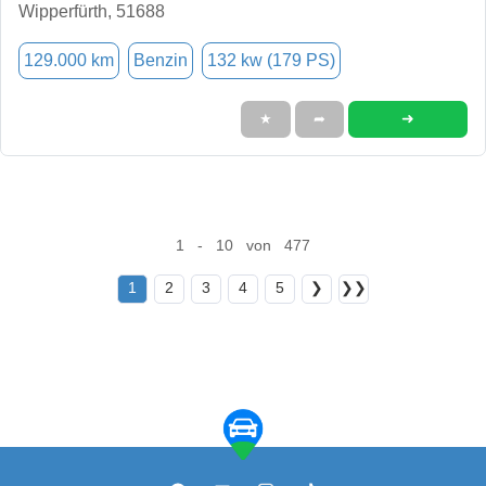
Wipperfürth, 51688
129.000 km
Benzin
132 kw (179 PS)
➜
★
➦
1 - 10 von 477
1
2
3
4
5
❯
❯❯