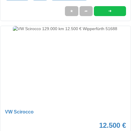
➜
★
➦
VW Scirocco
12.500 €