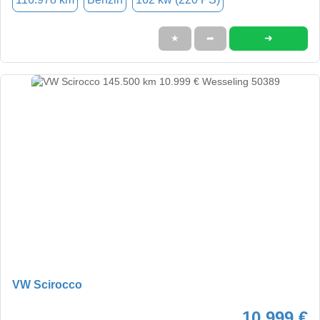
➜
★
➦
VW Scirocco
10.999 €