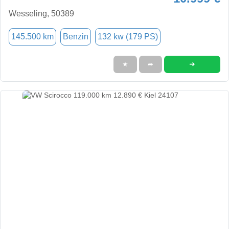
Wesseling, 50389
145.500 km
Benzin
132 kw (179 PS)
➜
★
➦