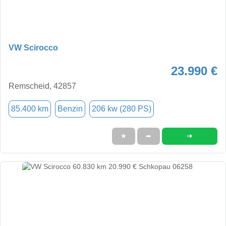
VW Scirocco
23.990 €
Remscheid, 42857
85.400 km
Benzin
206 kw (280 PS)
➜
★
➦