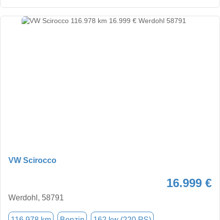
VW Scirocco
16.999 €
Werdohl, 58791
116.978 km
Benzin
162 kw (220 PS)