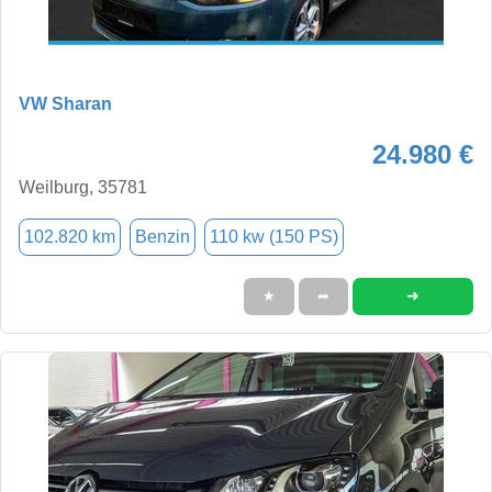
VW Sharan
24.980 €
Weilburg, 35781
102.820 km
Benzin
110 kw (150 PS)
➜
★
➦