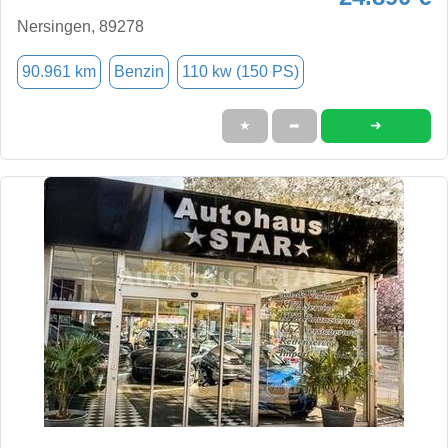
Nersingen, 89278
90.961 km
Benzin
110 kw (150 PS)
➜
★
➦