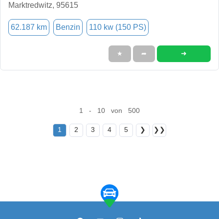
Marktredwitz, 95615
62.187 km
Benzin
110 kw (150 PS)
➜
★
➦
1 - 10 von 500
1
2
3
4
5
❯
❯❯