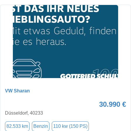
VW Sharan
30.990 €
Düsseldorf, 40233
82.533 km
Benzin
110 kw (150 PS)