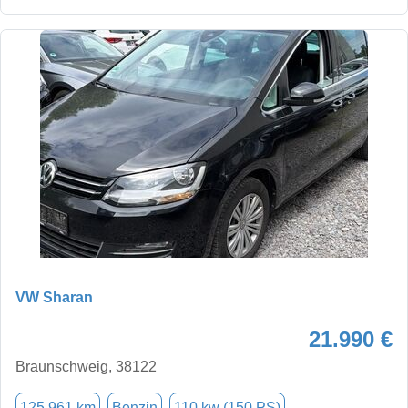
VW Sharan
21.990 €
Braunschweig, 38122
125.961 km
Benzin
110 kw (150 PS)