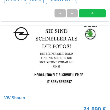
➜
★
➦
VW Sharan
24.890 €