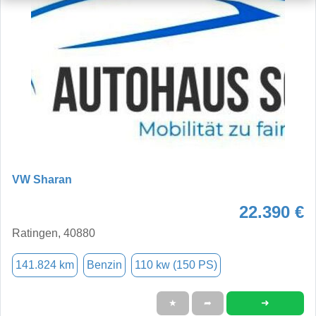
VW Sharan
22.390 €
Ratingen, 40880
141.824 km
Benzin
110 kw (150 PS)
➜
★
➦