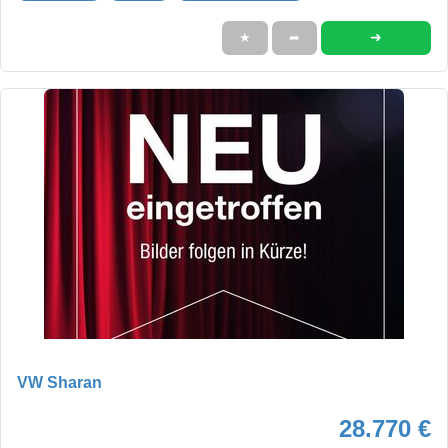
➜
★
➦
VW Sharan
28.770 €