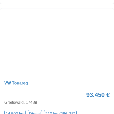
VW Touareg
93.450 €
Greifswald, 17489
14.500 km
Diesel
210 kw (286 PS)