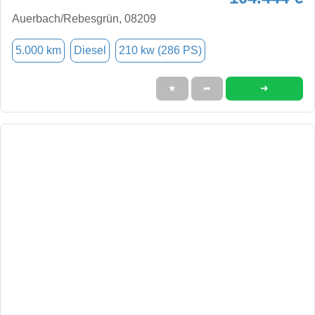
Auerbach/Rebesgrün, 08209
5.000 km
Diesel
210 kw (286 PS)
➜
★
➦