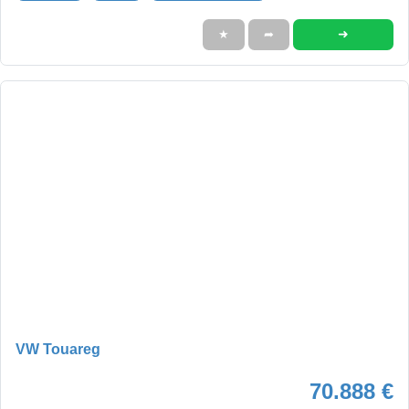
➜
★
➦
VW Touareg
70.888 €