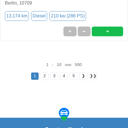
Berlin, 10709
13.174 km
Diesel
210 kw (286 PS)
➜
★
➦
1 - 10 von 500
1
2
3
4
5
❯
❯❯