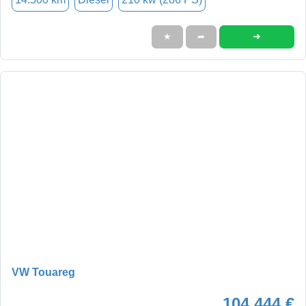
➜
★
➦
VW Touareg
104.444 €