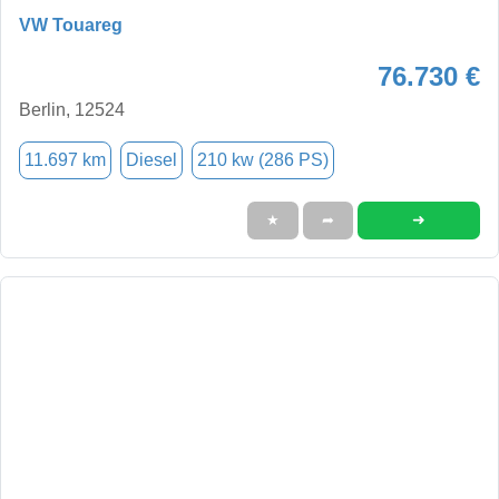
VW Touareg
76.730 €
Berlin, 12524
11.697 km
Diesel
210 kw (286 PS)
➜
★
➦