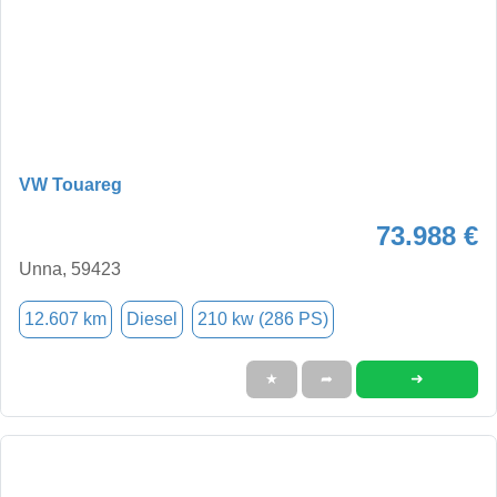
VW Touareg
73.988 €
Unna, 59423
12.607 km
Diesel
210 kw (286 PS)
➜
★
➦