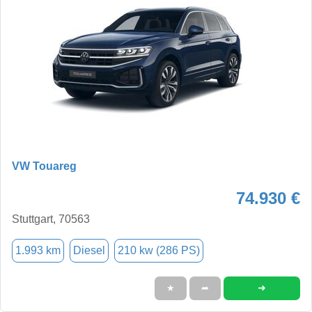
VW Touareg
74.930 €
Stuttgart, 70563
1.993 km
Diesel
210 kw (286 PS)
➜
★
➦