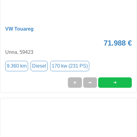
VW Touareg
71.988 €
Unna, 59423
9.360 km
Diesel
170 kw (231 PS)
➜
★
➦