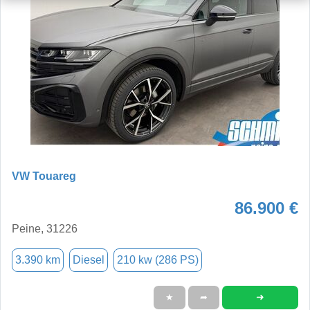
VW Touareg
86.900 €
Peine, 31226
3.390 km
Diesel
210 kw (286 PS)
➜
★
➦