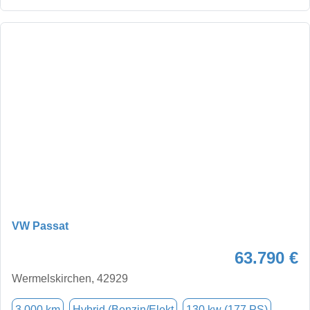
VW Passat
63.790 €
Wermelskirchen, 42929
3.000 km
Hybrid (Benzin/Elekt
130 kw (177 PS)