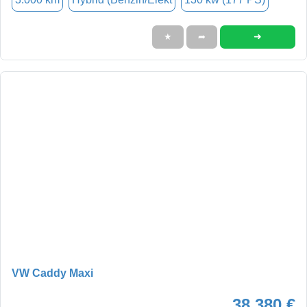
➜
★
➦
VW Caddy Maxi
38.380 €