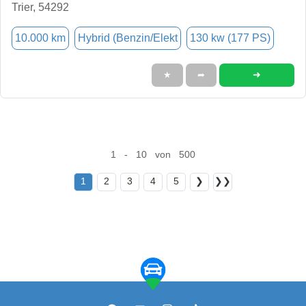
Trier, 54292
10.000 km
Hybrid (Benzin/Elekt
130 kw (177 PS)
➜
★
➦
1 - 10 von 500
1
2
3
4
5
❯
❯❯