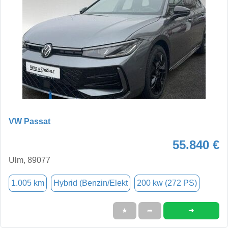
VW Passat
55.840 €
Ulm, 89077
1.005 km
Hybrid (Benzin/Elekt
200 kw (272 PS)
➜
★
➦