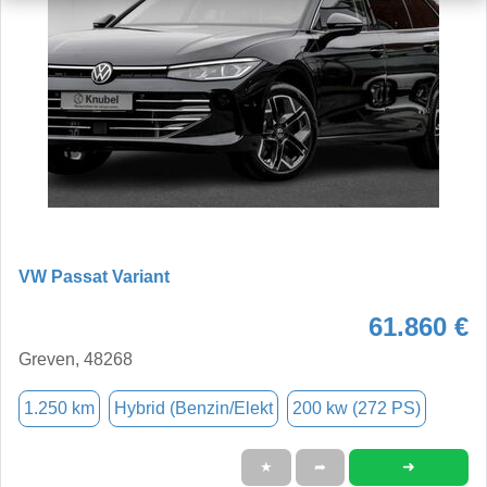
VW Passat Variant
61.860 €
Greven, 48268
1.250 km
Hybrid (Benzin/Elekt
200 kw (272 PS)
➜
★
➦