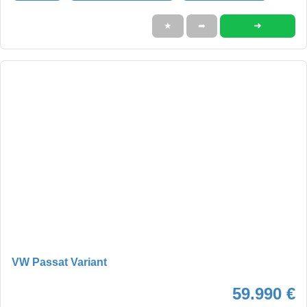
➜
★
➦
VW Passat Variant
59.990 €