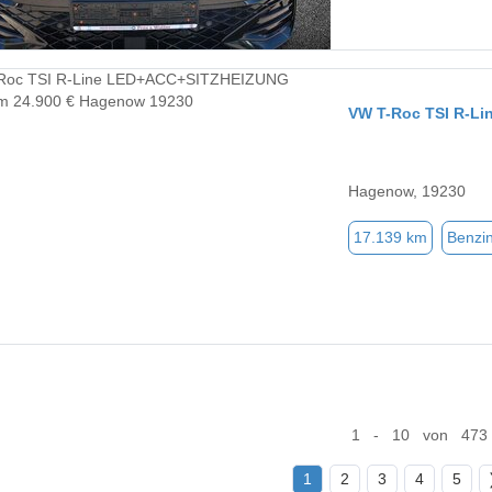
VW T-Roc TSI R-L
Hagenow, 19230
17.139 km
Benzi
1 - 10 von 473
1
2
3
4
5