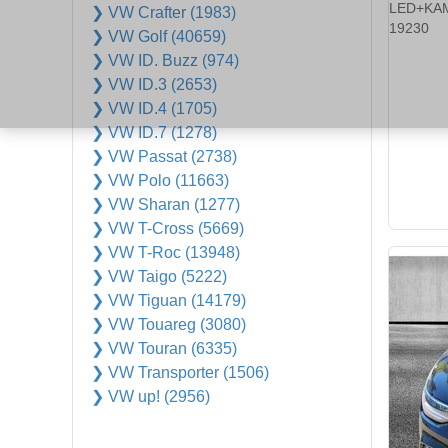
❯ VW Crafter (1983)
❯ VW Golf (40659)
❯ VW ID. Buzz (974)
❯ VW ID.3 (2653)
❯ VW ID.4 (1705)
❯ VW ID.7 (1278)
❯ VW Passat (2738)
❯ VW Polo (11663)
❯ VW Sharan (1277)
❯ VW T-Cross (5669)
❯ VW T-Roc (13948)
❯ VW Taigo (5222)
❯ VW Tiguan (14179)
❯ VW Touareg (3080)
❯ VW Touran (6335)
❯ VW Transporter (1506)
❯ VW up! (2956)