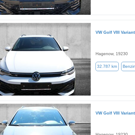
VW Golf VIII Vari
Hagenow, 19230
32.787 km
Benzi
VW Golf VIII Vari
Hagenow, 19230