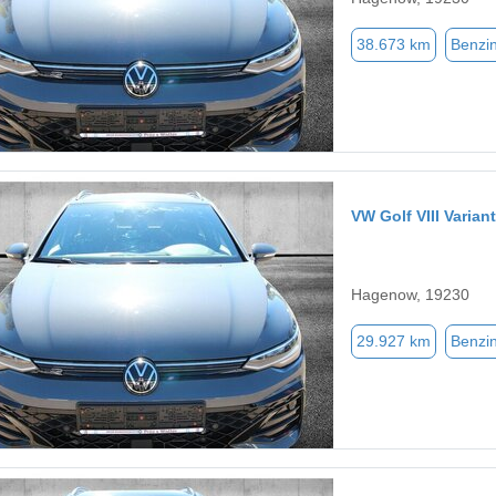
38.673 km
Benzi
VW Golf VIII Vari
Hagenow, 19230
29.927 km
Benzi