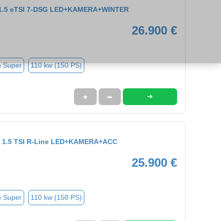
t 1.5 eTSI 7-DSG LED+KAMERA+WINTER
26.900 €
n Super
110 kw (150 PS)
➜
★
➦
ant 1.5 TSI R-Line LED+KAMERA+ACC
25.900 €
n Super
110 kw (150 PS)