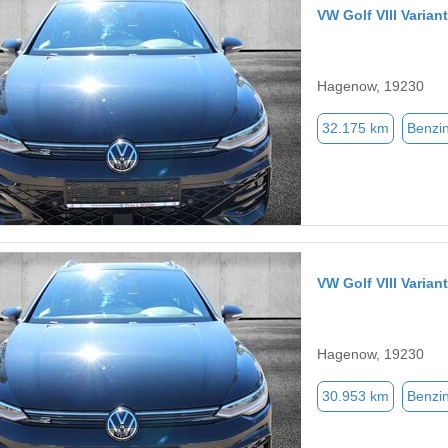
VW Golf VIII Vari
Hagenow, 19230
32.175 km
Benzi
VW Golf VIII Vari
Hagenow, 19230
30.953 km
Benzi