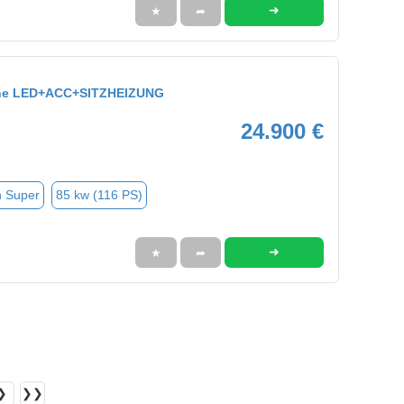
➜
★
➦
ine LED+ACC+SITZHEIZUNG
24.900 €
n Super
85 kw (116 PS)
➜
★
➦
❯
❯❯