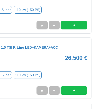
n Super
110 kw (150 PS)
➜
★
➦
ant 1.5 TSI R-Line LED+KAMERA+ACC
26.500 €
n Super
110 kw (150 PS)
➜
★
➦