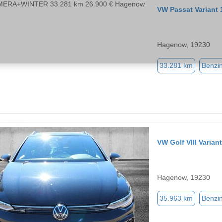
VW Passat Varian
Hagenow, 19230
33.281 km
Benzi
VW Golf VIII Vari
Hagenow, 19230
35.963 km
Benzi