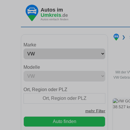
Autos im
Umkreis
.de
Autos einfach finden
❯
Marke
Modelle
Mit der 
VW Gebrau
Ort, Region oder PLZ
mehr Filter
Auto finden