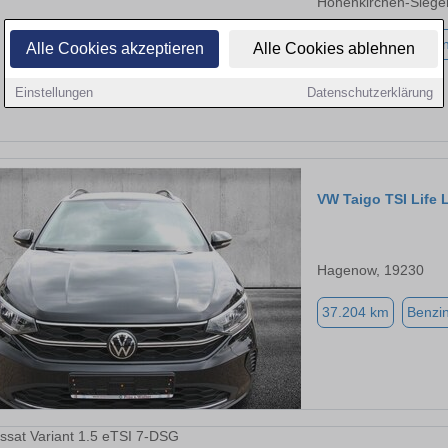
Höhenkirchen-Siege
38.527 km
Benzi
Alle Cookies akzeptieren
Alle Cookies ablehnen
Einstellungen
Datenschutzerklärung
VW Taigo TSI Lif
Hagenow, 19230
37.204 km
Benzi