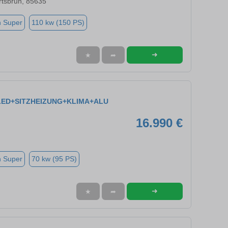
rtsbrun, 85635
n Super
110 kw (150 PS)
➜
★
➦
e LED+SITZHEIZUNG+KLIMA+ALU
16.990 €
n Super
70 kw (95 PS)
➜
★
➦