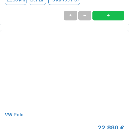
➜
★
➦
VW Polo
22.880 €