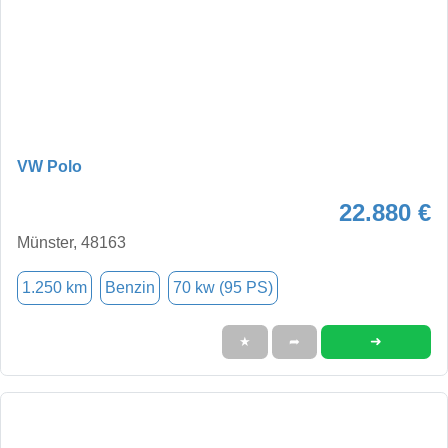
VW Polo
22.880 €
Münster, 48163
1.250 km
Benzin
70 kw (95 PS)
➜
★
➦