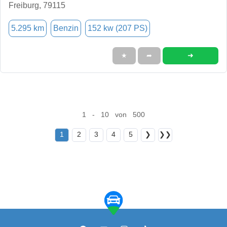
Freiburg, 79115
5.295 km
Benzin
152 kw (207 PS)
➜
★
➦
1 - 10 von 500
1
2
3
4
5
❯
❯❯