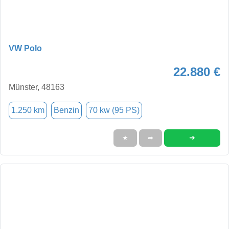
VW Polo
22.880 €
Münster, 48163
1.250 km
Benzin
70 kw (95 PS)
➜
★
➦