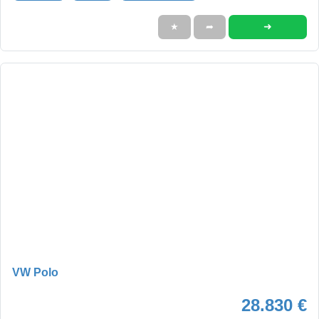
➜
★
➦
VW Polo
28.830 €