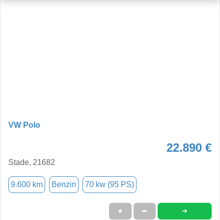
VW Polo
22.890 €
Stade, 21682
9.600 km
Benzin
70 kw (95 PS)
➜
★
➦