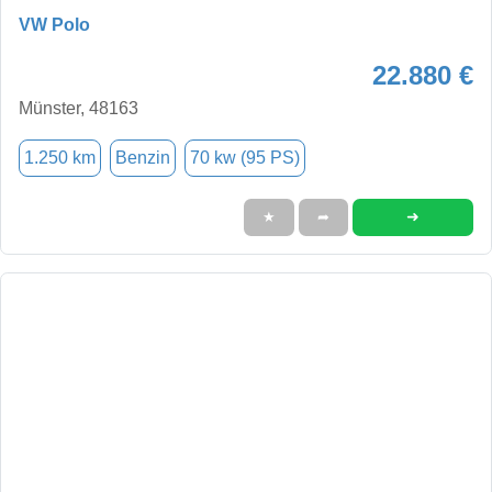
VW Polo
22.880 €
Münster, 48163
1.250 km
Benzin
70 kw (95 PS)
➜
★
➦