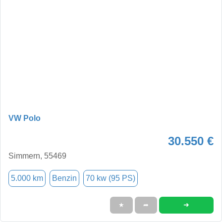
VW Polo
30.550 €
Simmern, 55469
5.000 km
Benzin
70 kw (95 PS)
➜
★
➦