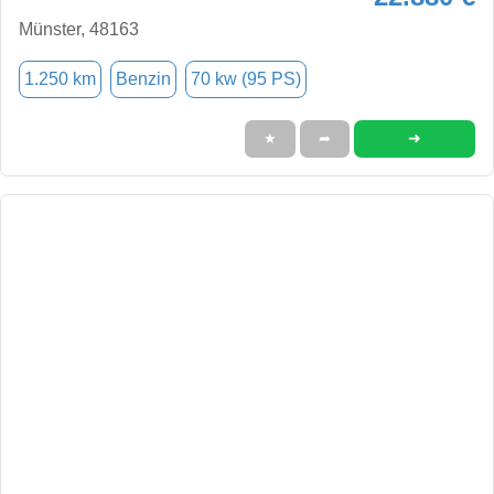
Münster, 48163
1.250 km
Benzin
70 kw (95 PS)
➜
★
➦