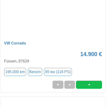
VW Corrado
14.900 €
Füssen, 87629
195.000 km
Benzin
85 kw (116 PS)
➜
★
➦