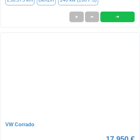
➜
★
➦
VW Corrado
17.950 €