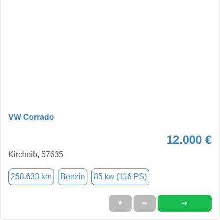
VW Corrado
12.000 €
Kircheib, 57635
258.633 km
Benzin
85 kw (116 PS)
➜
★
➦