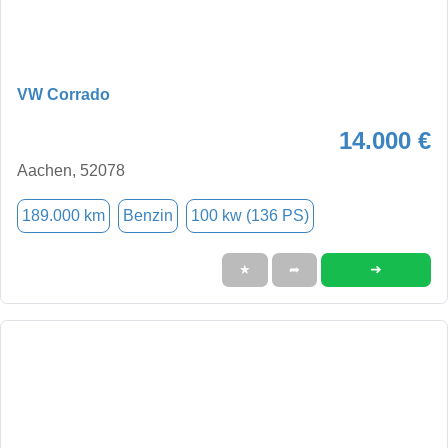
VW Corrado
14.000 €
Aachen, 52078
189.000 km
Benzin
100 kw (136 PS)
➜
★
➦