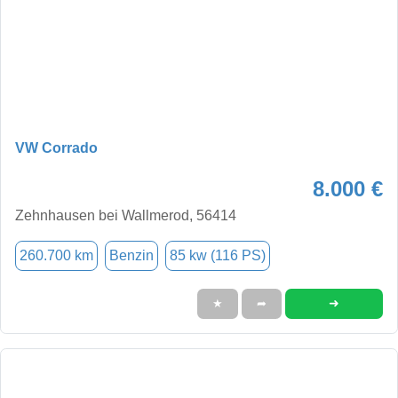
VW Corrado
8.000 €
Zehnhausen bei Wallmerod, 56414
260.700 km
Benzin
85 kw (116 PS)
➜
★
➦