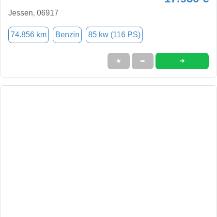
Jessen, 06917
74.856 km
Benzin
85 kw (116 PS)
➜
★
➦