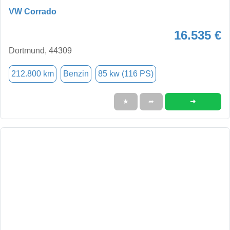
VW Corrado
16.535 €
Dortmund, 44309
212.800 km
Benzin
85 kw (116 PS)
➜
★
➦