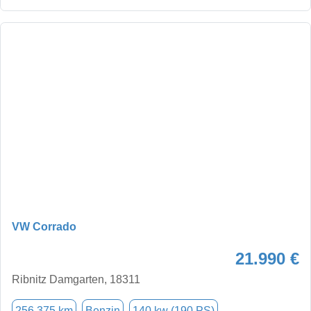
VW Corrado
21.990 €
Ribnitz Damgarten, 18311
256.375 km
Benzin
140 kw (190 PS)