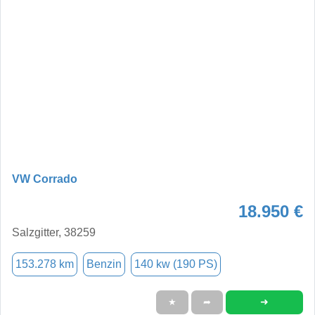
VW Corrado
18.950 €
Salzgitter, 38259
153.278 km
Benzin
140 kw (190 PS)
➜
★
➦