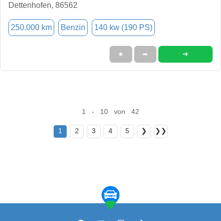
Dettenhofen, 86562
250.000 km
Benzin
140 kw (190 PS)
➜
★
➦
1 - 10 von 42
1
2
3
4
5
❯
❯❯