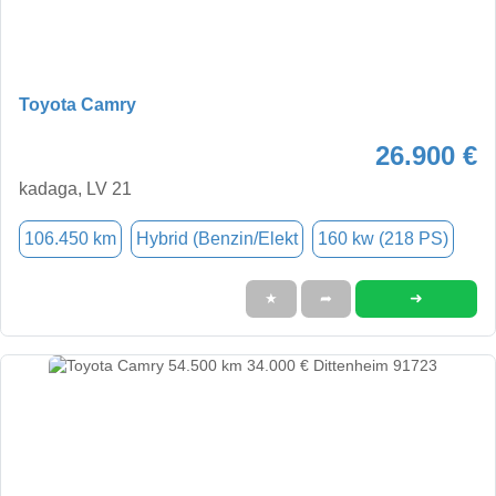
Toyota Camry
26.900 €
kadaga, LV 21
106.450 km
Hybrid (Benzin/Elekt
160 kw (218 PS)
➜
★
➦