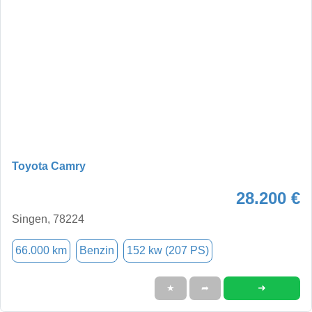
Toyota Camry
28.200 €
Singen, 78224
66.000 km
Benzin
152 kw (207 PS)
➜
★
➦