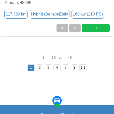
Gronau, 48599
117.369 km
Hybrid (Benzin/Elekt
160 kw (218 PS)
➜
★
➦
1 - 10 von 48
1
2
3
4
5
❯
❯❯