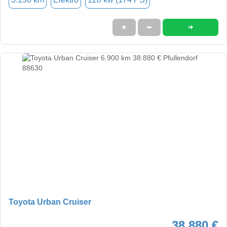
➜
★
➦
Toyota Urban Cruiser
38.880 €