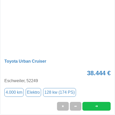
Toyota Urban Cruiser
38.444 €
Eschweiler, 52249
4.000 km
Elektro
128 kw (174 PS)
➜
★
➦