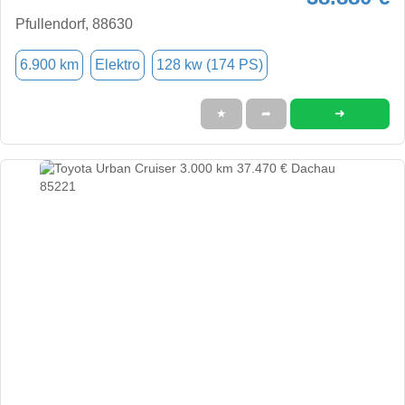
Pfullendorf, 88630
6.900 km
Elektro
128 kw (174 PS)
➜
★
➦