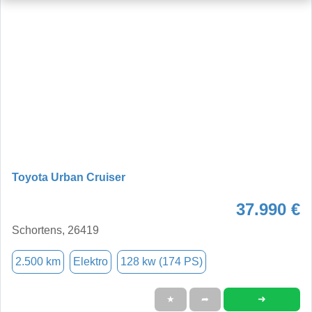
Toyota Urban Cruiser
37.990 €
Schortens, 26419
2.500 km
Elektro
128 kw (174 PS)
➜
★
➦