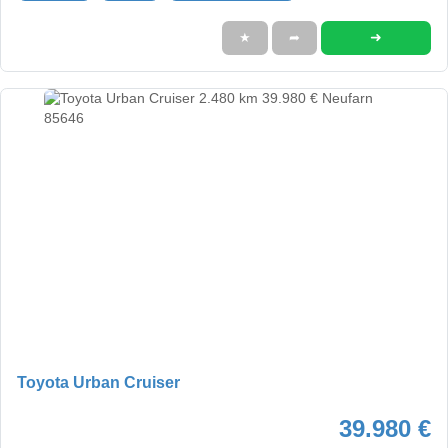
➜
★
➦
Toyota Urban Cruiser
39.980 €