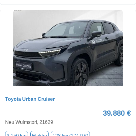
Toyota Urban Cruiser
39.880 €
Neu Wulmstorf, 21629
3.150 km
Elektro
128 kw (174 PS)