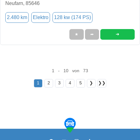
Neufarn, 85646
2.480 km
Elektro
128 kw (174 PS)
➜
★
➦
1 - 10 von 73
1
2
3
4
5
❯
❯❯