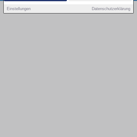
Copyright © 2000 - 2026 | 1A Infosysteme GmbH | Content by: 1a-sites-autos
Einstellungen
Datenschutzerklärung
08.08.2026