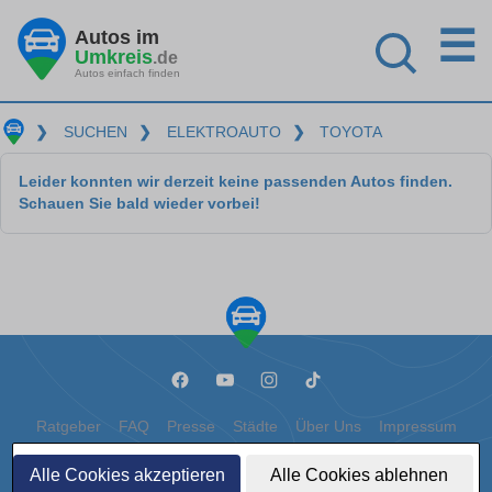
☰
Autos im
Umkreis
.de
Autos einfach finden
❯
SUCHEN
❯
ELEKTROAUTO
❯
TOYOTA
Leider konnten wir derzeit keine passenden Autos finden.
Schauen Sie bald wieder vorbei!
Ratgeber
FAQ
Presse
Städte
Über Uns
Impressum
Datenschutz
Cookies
Alle Cookies akzeptieren
Alle Cookies ablehnen