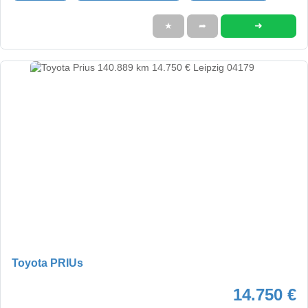
➜
★
➦
Toyota PRIUs
14.750 €