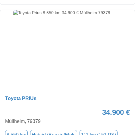
Toyota PRIUs
34.900 €
Müllheim, 79379
8.550 km
Hybrid (Benzin/Elekt
111 kw (151 PS)