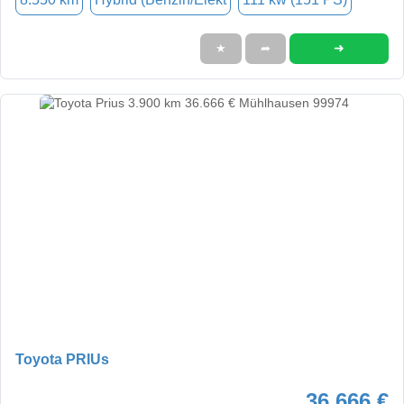
➜
★
➦
Toyota PRIUs
36.666 €