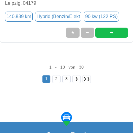
Leipzig, 04179
140.889 km
Hybrid (Benzin/Elekt
90 kw (122 PS)
➜
★
➦
1 - 10 von 30
1
2
3
❯
❯❯