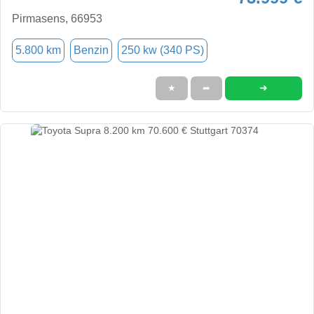
Pirmasens, 66953
5.800 km
Benzin
250 kw (340 PS)
➜
★
➦