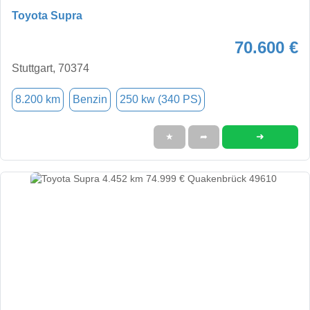
Toyota Supra
70.600 €
Stuttgart, 70374
8.200 km
Benzin
250 kw (340 PS)
➜
★
➦