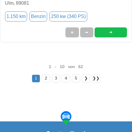
Ulm, 89081
1.150 km
Benzin
250 kw (340 PS)
➜
★
➦
1 - 10 von 62
1
2
3
4
5
❯
❯❯