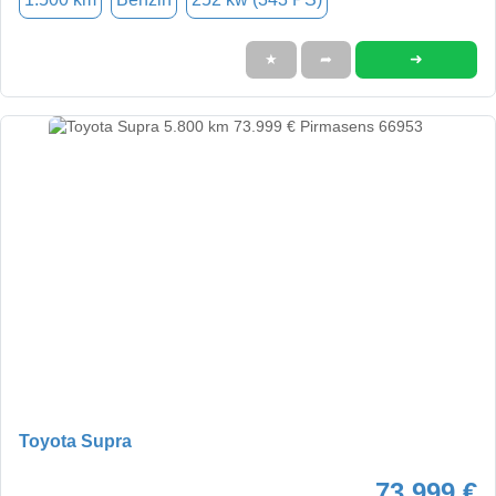
➜
★
➦
Toyota Supra
73.999 €