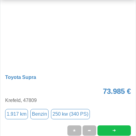
Toyota Supra
73.985 €
Krefeld, 47809
1.917 km
Benzin
250 kw (340 PS)
➜
★
➦