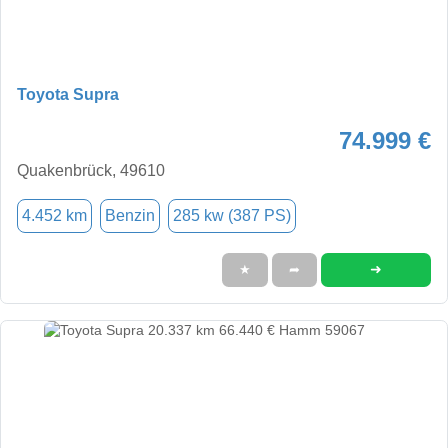
Toyota Supra
74.999 €
Quakenbrück, 49610
4.452 km
Benzin
285 kw (387 PS)
➜
★
➦