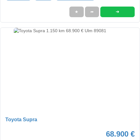
➜
★
➦
Toyota Supra
68.900 €