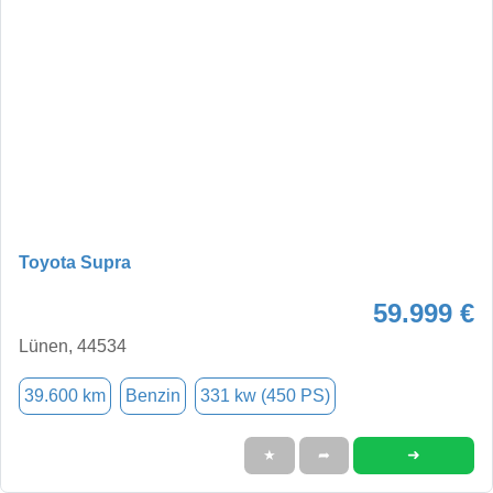
Toyota Supra
59.999 €
Lünen, 44534
39.600 km
Benzin
331 kw (450 PS)
➜
★
➦