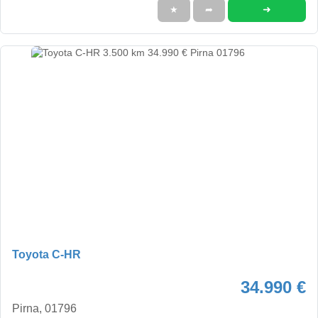
➜
★
➦
Toyota C-HR
34.990 €
Pirna, 01796