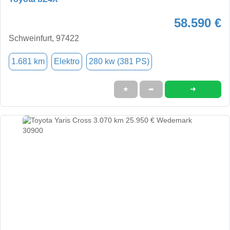
58.590 €
Schweinfurt, 97422
1.681 km
Elektro
280 kw (381 PS)
➜
★
➦