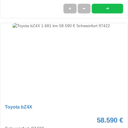
➜
★
➦
Toyota bZ4X
58.590 €