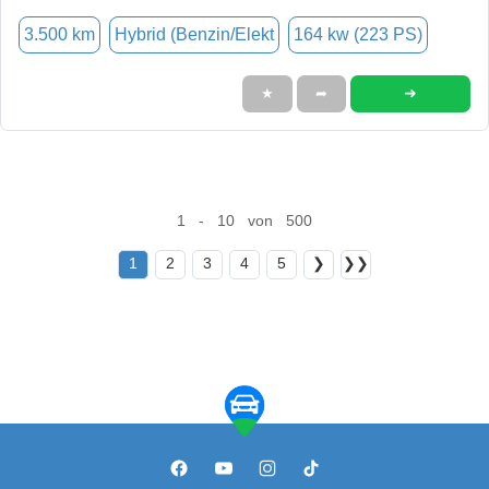
3.500 km
Hybrid (Benzin/Elekt
164 kw (223 PS)
➜
★
➦
1 - 10 von 500
1
2
3
4
5
❯
❯❯