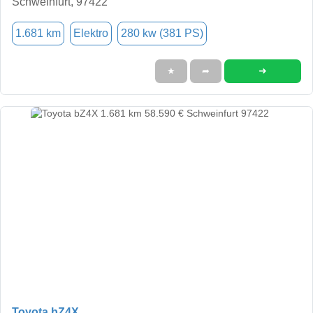
Schweinfurt, 97422
1.681 km
Elektro
280 kw (381 PS)
➜
★
➦
Toyota bZ4X