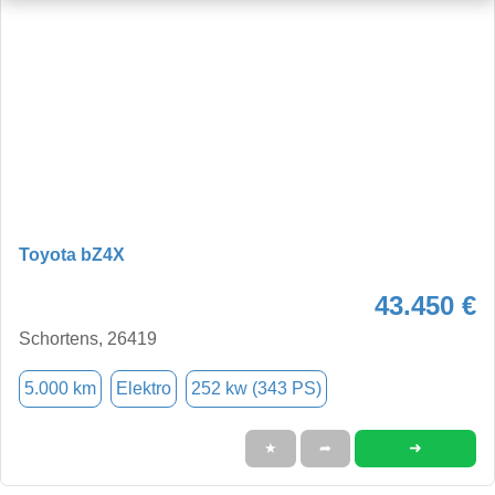
Toyota bZ4X
43.450 €
Schortens, 26419
5.000 km
Elektro
252 kw (343 PS)
➜
★
➦