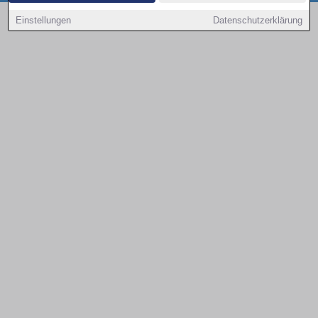
Copyright © 2000 - 2026 | 1A Infosysteme GmbH | Content by: 1a-sites-autos
Einstellungen
Datenschutzerklärung
08.08.2026