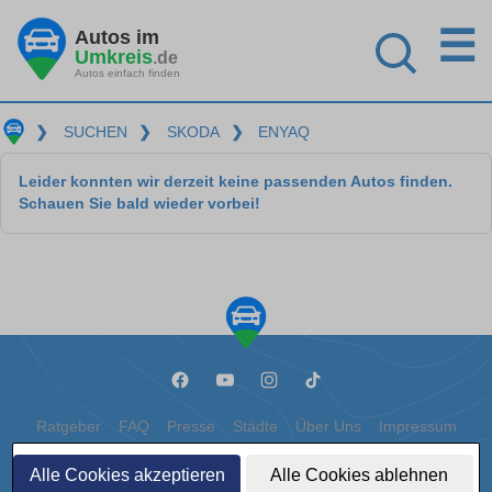
☰
Autos im
Umkreis
.de
Autos einfach finden
❯
SUCHEN
❯
SKODA
❯
ENYAQ
Leider konnten wir derzeit keine passenden Autos finden.
Schauen Sie bald wieder vorbei!
Ratgeber
FAQ
Presse
Städte
Über Uns
Impressum
Datenschutz
Cookies
Alle Cookies akzeptieren
Alle Cookies ablehnen