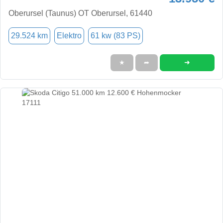
Oberursel (Taunus) OT Oberursel, 61440
29.524 km
Elektro
61 kw (83 PS)
➜
★
➦