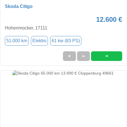
Skoda Citigo
12.600 €
Hohenmocker, 17111
51.000 km
Elektro
61 kw (83 PS)
➜
★
➦