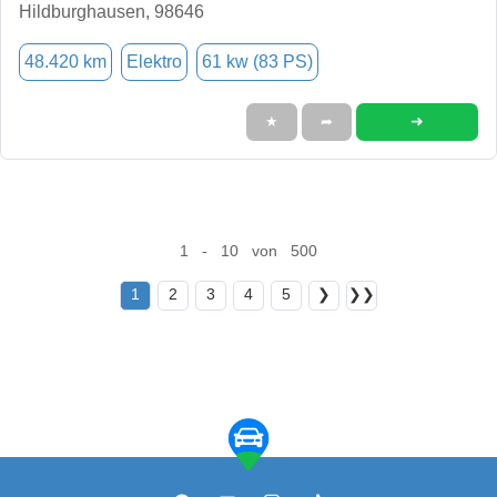
Hildburghausen, 98646
48.420 km
Elektro
61 kw (83 PS)
➜
★
➦
1 - 10 von 500
1
2
3
4
5
❯
❯❯