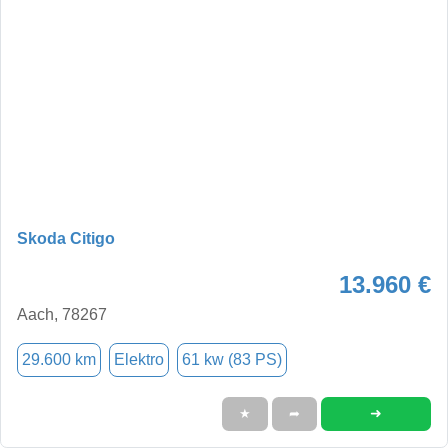
Skoda Citigo
13.960 €
Aach, 78267
29.600 km
Elektro
61 kw (83 PS)
➜
★
➦