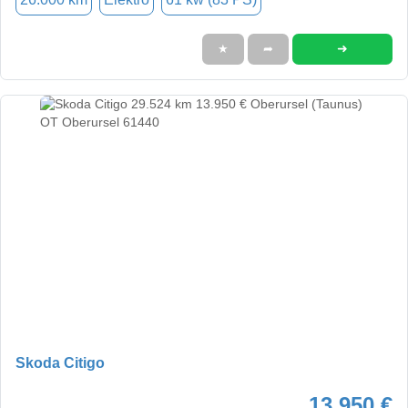
➜
★
➦
Skoda Citigo
13.950 €