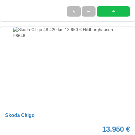
➜
★
➦
Skoda Citigo
13.950 €