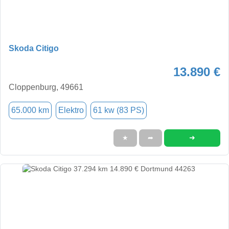
Skoda Citigo
13.890 €
Cloppenburg, 49661
65.000 km
Elektro
61 kw (83 PS)
➜
★
➦