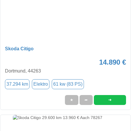
Skoda Citigo
14.890 €
Dortmund, 44263
37.294 km
Elektro
61 kw (83 PS)
➜
★
➦