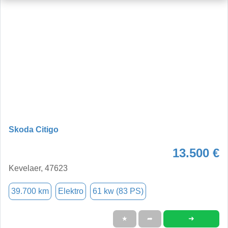
Skoda Citigo
13.500 €
Kevelaer, 47623
39.700 km
Elektro
61 kw (83 PS)
➜
★
➦