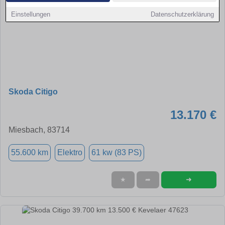
Einstellungen
Datenschutzerklärung
Skoda Citigo
13.170 €
Miesbach, 83714
55.600 km
Elektro
61 kw (83 PS)
➜
★
➦