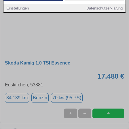
Einstellungen
Datenschutzerklärung
Skoda Kamiq 1.0 TSI Essence
17.480 €
Euskirchen, 53881
34.139 km
Benzin
70 kw (95 PS)
➜
★
➦