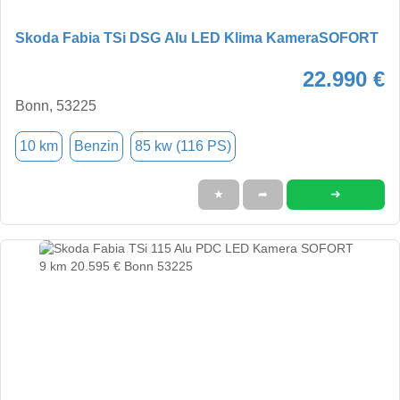
Skoda Fabia TSi DSG Alu LED Klima KameraSOFORT
22.990 €
Bonn, 53225
10 km
Benzin
85 kw (116 PS)
➜
★
➦