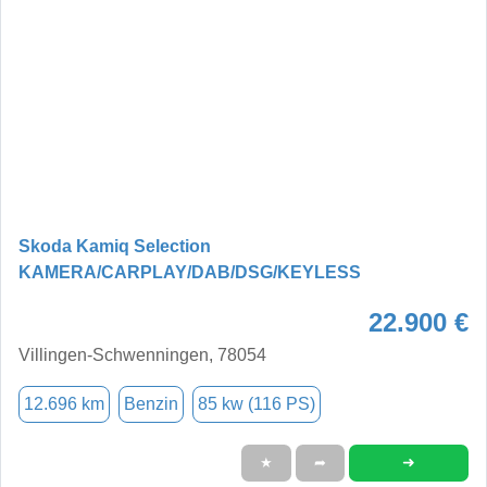
Skoda Kamiq Selection
KAMERA/CARPLAY/DAB/DSG/KEYLESS
22.900 €
Villingen-Schwenningen, 78054
12.696 km
Benzin
85 kw (116 PS)
➜
★
➦