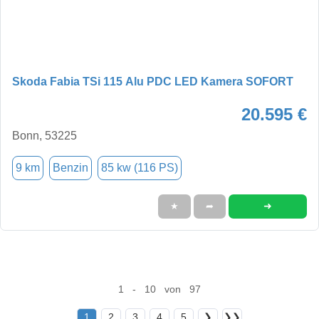
Skoda Fabia TSi 115 Alu PDC LED Kamera SOFORT
20.595 €
Bonn, 53225
9 km
Benzin
85 kw (116 PS)
➜
★
➦
1 - 10 von 97
1
2
3
4
5
❯
❯❯