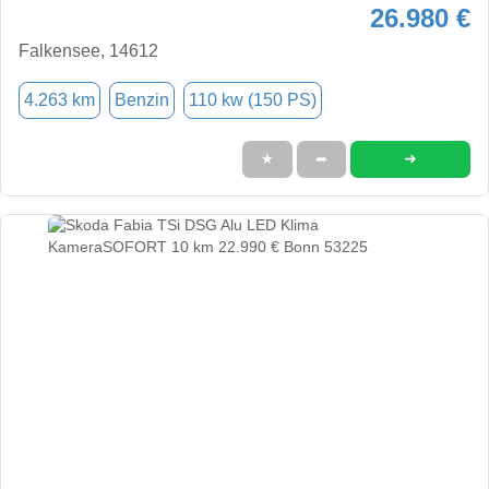
26.980 €
Falkensee, 14612
4.263 km
Benzin
110 kw (150 PS)
➜
★
➦