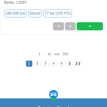
Berlin, 13597
186.000 km
Diesel
77 kw (105 PS)
➜
★
➦
1 - 10 von 202
1
2
3
4
5
❯
❯❯