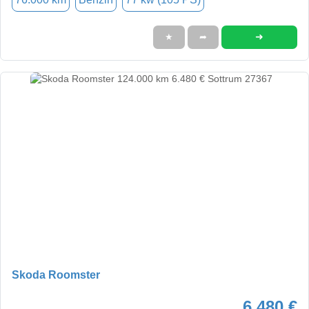
➜
★
➦
Skoda Roomster
6.480 €