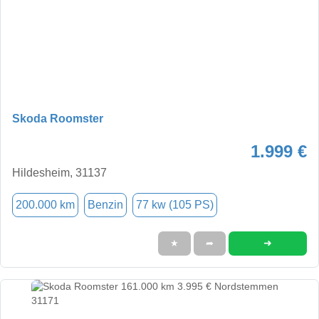
Skoda Roomster
1.999 €
Hildesheim, 31137
200.000 km
Benzin
77 kw (105 PS)
➜
★
➦