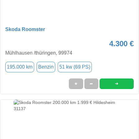
Skoda Roomster
4.300 €
Mühlhausen /thüringen, 99974
195.000 km
Benzin
51 kw (69 PS)
➜
★
➦