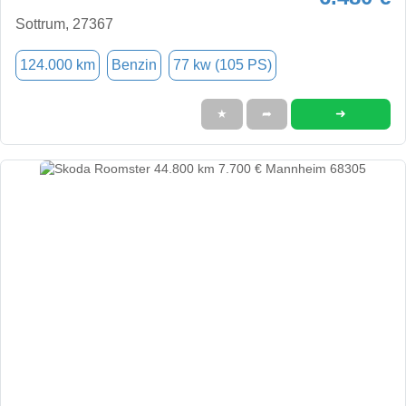
Sottrum, 27367
124.000 km
Benzin
77 kw (105 PS)
➜
★
➦