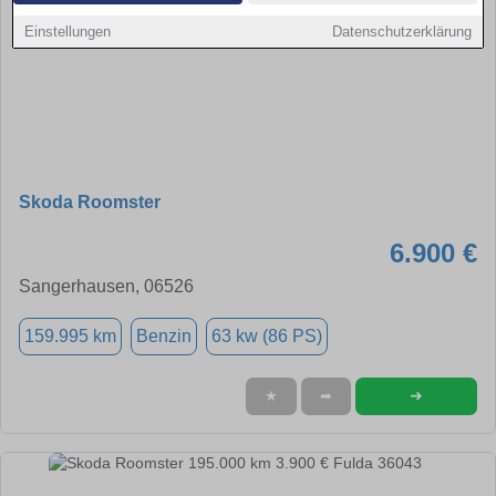
Einstellungen
Datenschutzerklärung
Skoda Roomster
6.900 €
Sangerhausen, 06526
159.995 km
Benzin
63 kw (86 PS)
➜
★
➦