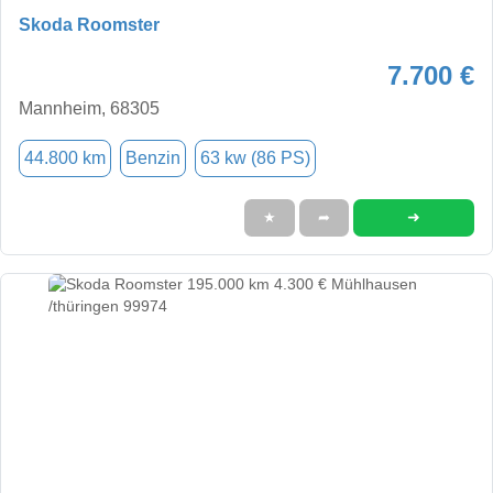
Skoda Roomster
7.700 €
Mannheim, 68305
44.800 km
Benzin
63 kw (86 PS)
➜
★
➦