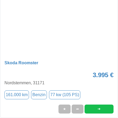
Skoda Roomster
3.995 €
Nordstemmen, 31171
161.000 km
Benzin
77 kw (105 PS)
➜
★
➦