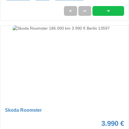
➜
★
➦
Skoda Roomster
3.990 €