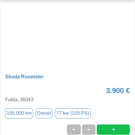
Skoda Roomster
3.900 €
Fulda, 36043
195.000 km
Diesel
77 kw (105 PS)
➜
★
➦