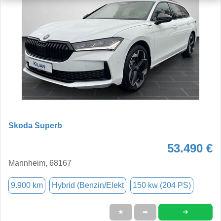
Skoda Superb
53.490 €
Mannheim, 68167
9.900 km
Hybrid (Benzin/Elekt
150 kw (204 PS)
➜
★
➦