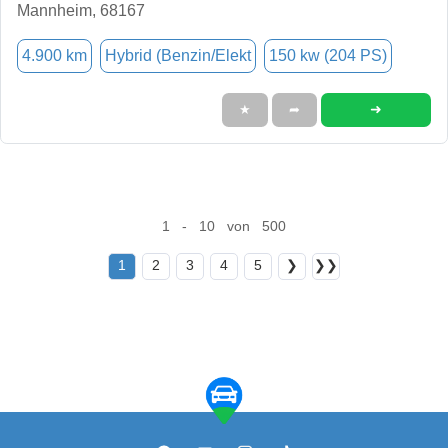
Mannheim, 68167
4.900 km
Hybrid (Benzin/Elekt
150 kw (204 PS)
➜
★
➦
1 - 10 von 500
1
2
3
4
5
❯
❯❯