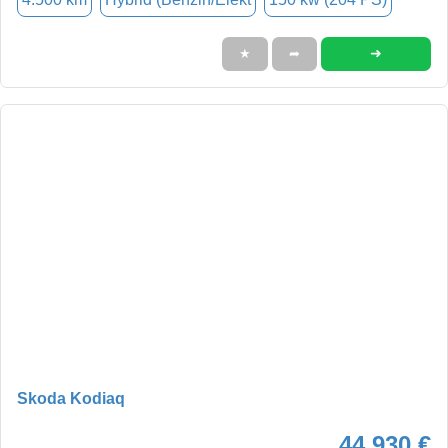
➜
★
➦
Skoda Kodiaq
44.930 €