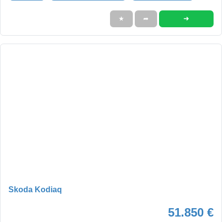
➜
★
➦
Skoda Kodiaq
51.850 €