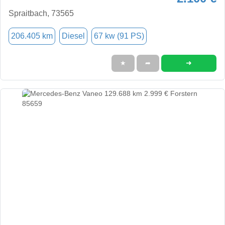
Spraitbach, 73565
206.405 km
Diesel
67 kw (91 PS)
➜
★
➦