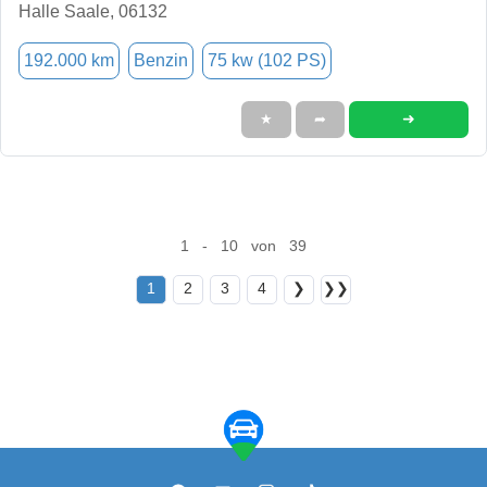
Halle Saale, 06132
192.000 km
Benzin
75 kw (102 PS)
➜
★
➦
1 - 10 von 39
1
2
3
4
❯
❯❯