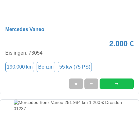
Mercedes Vaneo
2.000 €
Eislingen, 73054
190.000 km
Benzin
55 kw (75 PS)
➜
★
➦