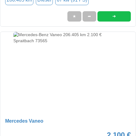
➜
★
➦
Mercedes Vaneo
2.100 €