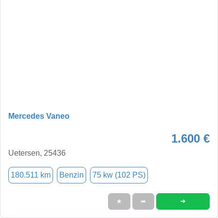
Mercedes Vaneo
1.600 €
Uetersen, 25436
180.511 km
Benzin
75 kw (102 PS)
➜
★
➦