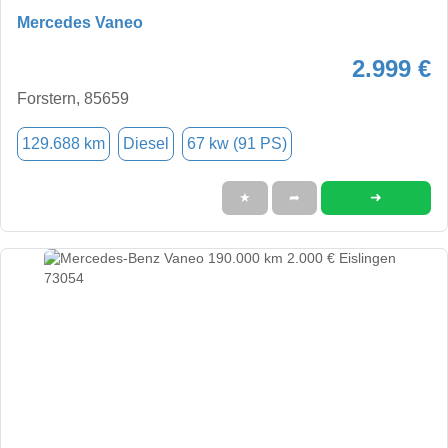
Mercedes Vaneo
2.999 €
Forstern, 85659
129.688 km
Diesel
67 kw (91 PS)
➜
★
➦