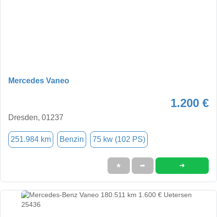
Mercedes Vaneo
1.200 €
Dresden, 01237
251.984 km
Benzin
75 kw (102 PS)
➜
★
➦