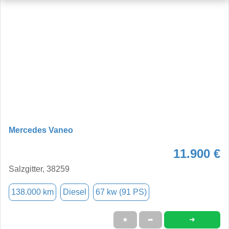
Mercedes Vaneo
11.900 €
Salzgitter, 38259
138.000 km
Diesel
67 kw (91 PS)
➜
★
➦