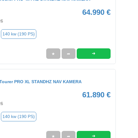
64.990 €
26
140 kw (190 PS)
➜
★
➦
9 Tourer PRO XL STANDHZ NAV KAMERA
61.890 €
26
140 kw (190 PS)
➜
★
➦