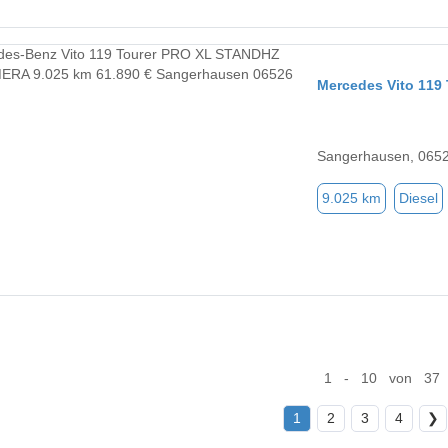
Mercedes Vito 11
Sangerhausen, 065
9.025 km
Diesel
1 - 10 von 37
1
2
3
4
❯