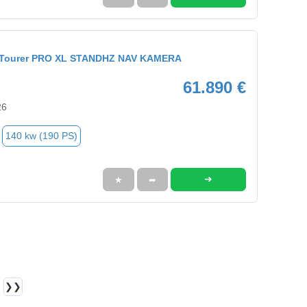
9 Tourer PRO XL STANDHZ NAV KAMERA
61.890 €
26
140 kw (190 PS)
➜
★
➦
❯❯