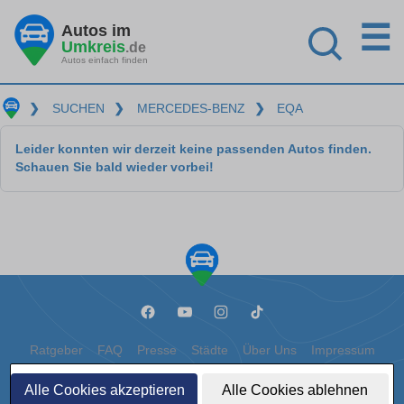
☰
Autos im
Umkreis
.de
Autos einfach finden
❯
SUCHEN
❯
MERCEDES-BENZ
❯
EQA
Leider konnten wir derzeit keine passenden Autos finden.
Schauen Sie bald wieder vorbei!
Ratgeber
FAQ
Presse
Städte
Über Uns
Impressum
Datenschutz
Cookies
Alle Cookies akzeptieren
Alle Cookies ablehnen