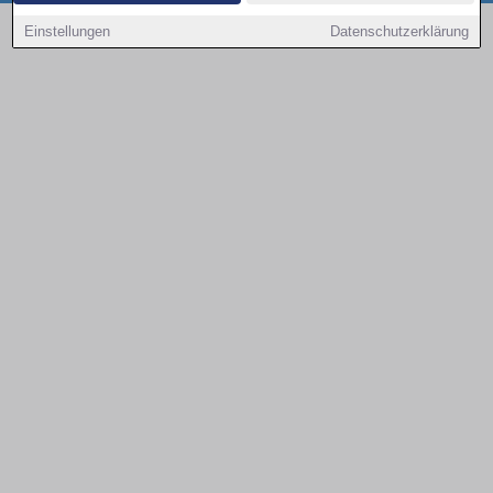
Copyright © 2000 - 2026 | 1A Infosysteme GmbH | Content by: 1a-sites-autos
Einstellungen
Datenschutzerklärung
08.08.2026