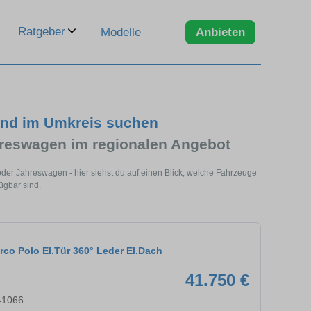
Ratgeber
Modelle
Anbieten
und im Umkreis suchen
reswagen im regionalen Angebot
er Jahreswagen - hier siehst du auf einen Blick, welche Fahrzeuge
ügbar sind.
co Polo El.Tür 360° Leder El.Dach
41.750 €
41066