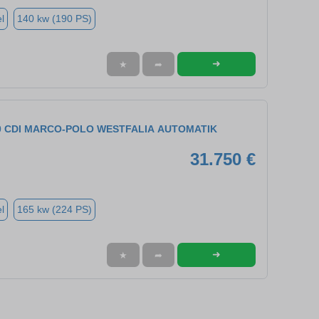
l
140 kw (190 PS)
➜
★
➦
3.0 CDI MARCO-POLO WESTFALIA AUTOMATIK
31.750 €
l
165 kw (224 PS)
➜
★
➦