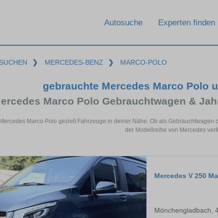
Autosuche
Experten finden
SUCHEN
❯
MERCEDES-BENZ
❯
MARCO-POLO
gebrauchte Mercedes Marco Polo 
ercedes Marco Polo Gebrauchtwagen & Jah
 Mercedes Marco Polo gezielt Fahrzeuge in deiner Nähe. Ob als Gebrauchtwagen od
der Modellreihe von Mercedes verf
Mercedes V 250 Mar
Mönchengladbach, 