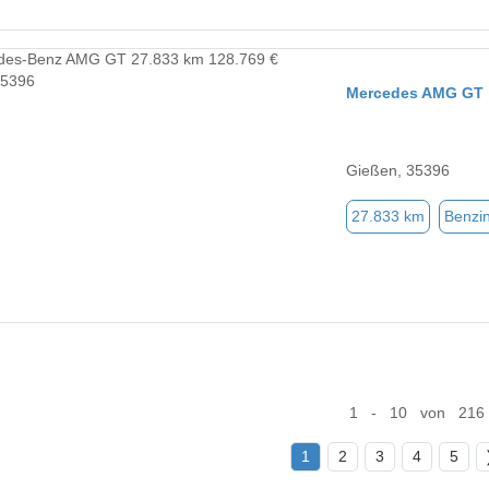
Mercedes AMG GT
Gießen, 35396
27.833 km
Benzi
1 - 10 von 216
1
2
3
4
5