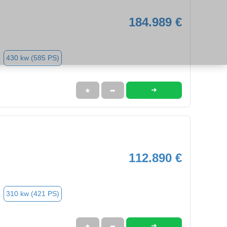
184.989 €
430 kw (585 PS)
➜
★
➦
112.890 €
310 kw (421 PS)
➜
★
➦