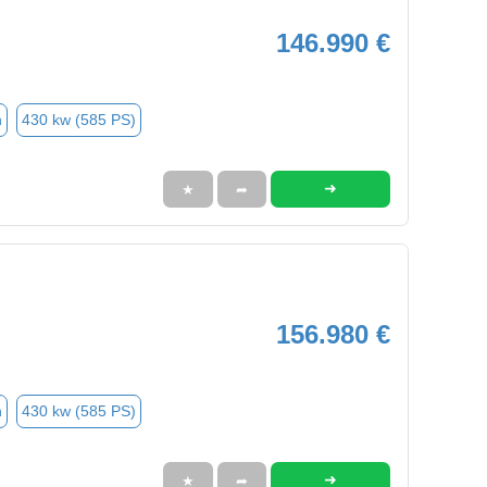
146.990 €
n
430 kw (585 PS)
➜
★
➦
156.980 €
n
430 kw (585 PS)
➜
★
➦