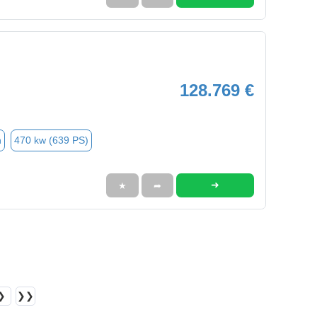
128.769 €
n
470 kw (639 PS)
➜
★
➦
❯
❯❯