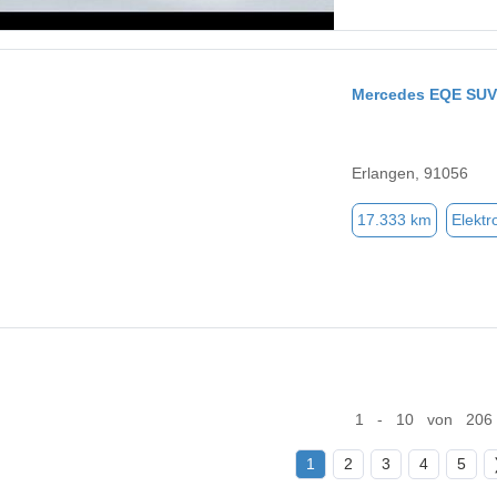
Mercedes EQE SUV
Erlangen, 91056
17.333 km
Elektr
1 - 10 von 206
1
2
3
4
5