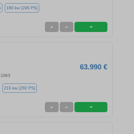
o
180 kw (245 PS)
➜
★
➦
63.990 €
41063
215 kw (292 PS)
➜
★
➦