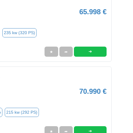
65.998 €
235 kw (320 PS)
➜
★
➦
70.990 €
o
215 kw (292 PS)
➜
★
➦