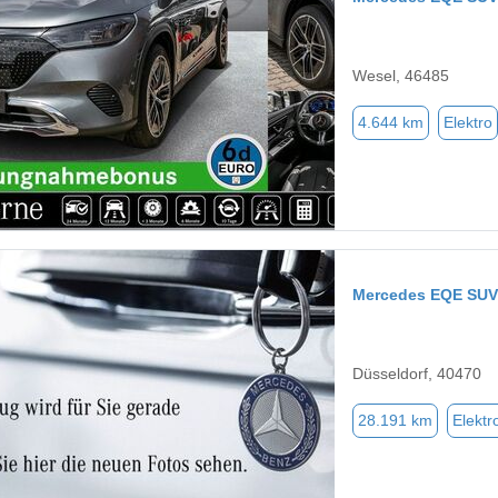
Wesel, 46485
4.644 km
Elektro
Mercedes EQE SUV
Düsseldorf, 40470
28.191 km
Elektr