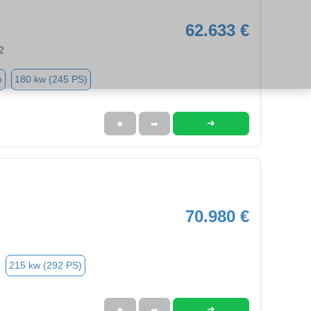
62.633 €
2
o
180 kw (245 PS)
➜
★
➦
70.980 €
215 kw (292 PS)
➜
★
➦