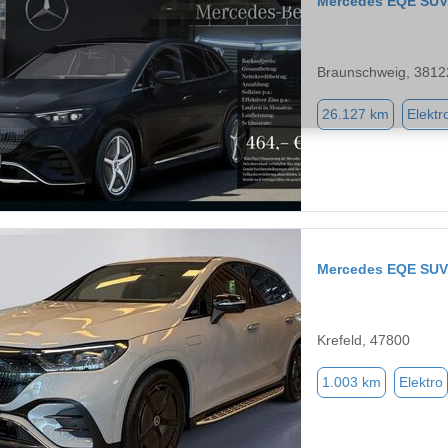
Mercedes EQE SUV
Braunschweig, 3812
26.127 km
Elektr
Mercedes EQE SUV
Krefeld, 47800
1.003 km
Elektro