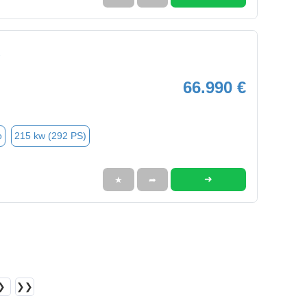
66.990 €
o
215 kw (292 PS)
➜
★
➦
❯
❯❯