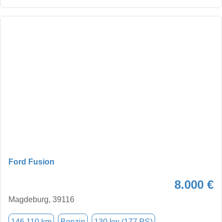
Ford Fusion
8.000 €
Magdeburg, 39116
146.110 km
Benzin
130 kw (177 PS)