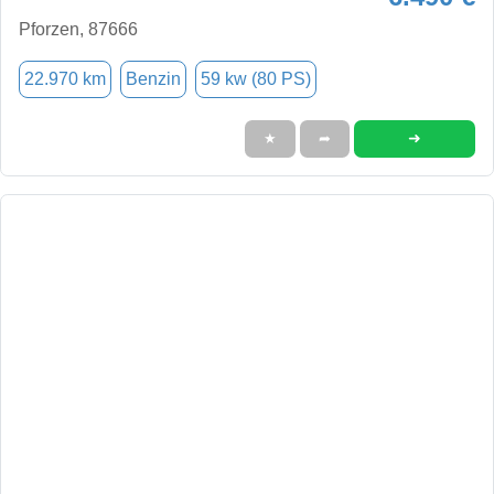
Pforzen, 87666
22.970 km
Benzin
59 kw (80 PS)
➜
★
➦