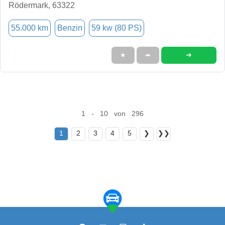
Rödermark, 63322
55.000 km
Benzin
59 kw (80 PS)
➜
★
➦
1 - 10 von 296
1
2
3
4
5
❯
❯❯