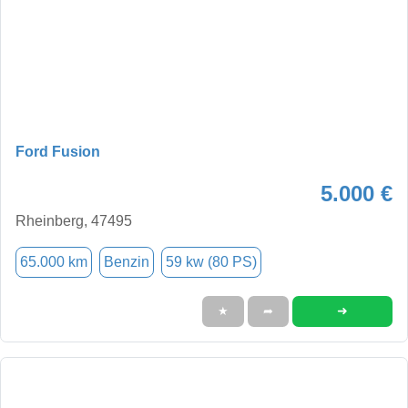
Ford Fusion
5.000 €
Rheinberg, 47495
65.000 km
Benzin
59 kw (80 PS)
➜
★
➦