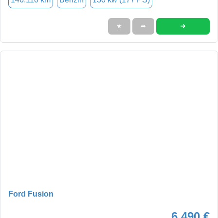
➜
★
➦
Ford Fusion
6.490 €