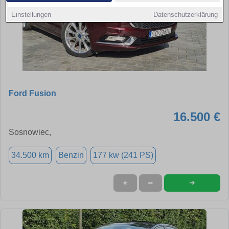
Einstellungen
Datenschutzerklärung
Ford Fusion
16.500 €
Sosnowiec,
34.500 km
Benzin
177 kw (241 PS)
➜
★
➦