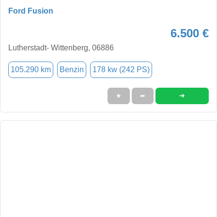
Ford Fusion
6.500 €
Lutherstadt- Wittenberg, 06886
105.290 km
Benzin
178 kw (242 PS)
➜
★
➦