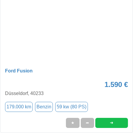
Ford Fusion
1.590 €
Düsseldorf, 40233
179.000 km
Benzin
59 kw (80 PS)
➜
★
➦