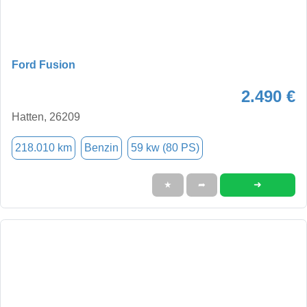
Ford Fusion
2.490 €
Hatten, 26209
218.010 km
Benzin
59 kw (80 PS)
➜
★
➦