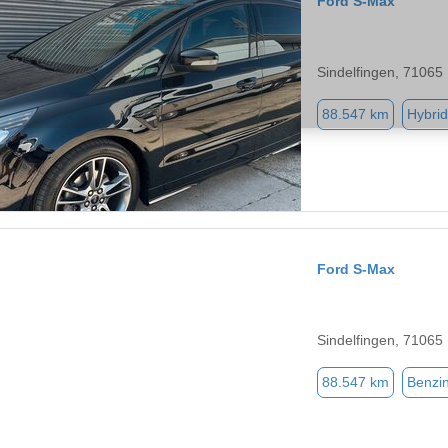
Ford S-Max
Sindelfingen, 71065
88.547 km
Hybrid
Ford S-Max
Sindelfingen, 71065
88.547 km
Benzi