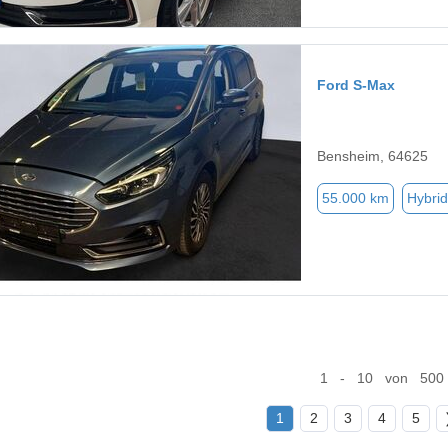
Ford S-Max
Bensheim, 64625
55.000 km
Hybrid
1 - 10 von 500
1
2
3
4
5