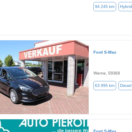
94.245 km
Hybrid
Ford S-Max
Werne, 59368
63.995 km
Diesel
Ford S-Max