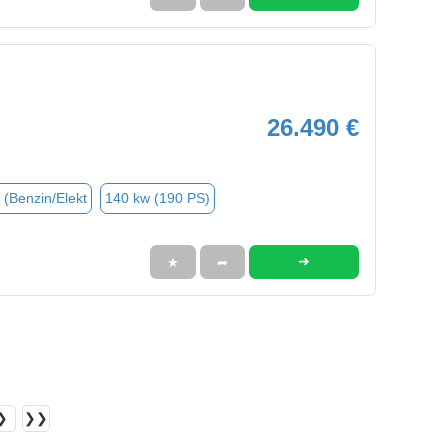
26.490 €
 (Benzin/Elekt
140 kw (190 PS)
➜
★
➦
❯
❯❯