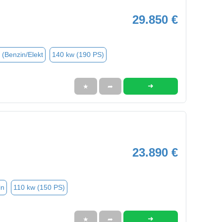
29.850 €
 (Benzin/Elekt
140 kw (190 PS)
➜
★
➦
23.890 €
in
110 kw (150 PS)
➜
★
➦