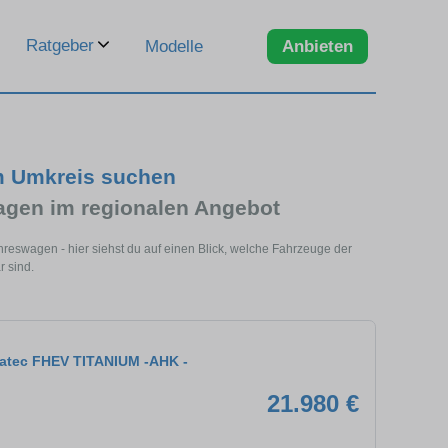
Ratgeber
Modelle
Anbieten
m Umkreis suchen
gen im regionalen Angebot
reswagen - hier siehst du auf einen Blick, welche Fahrzeuge der
r sind.
ratec FHEV TITANIUM -AHK -
21.980 €