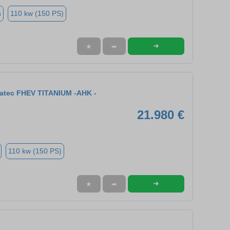
n
110 kw (150 PS)
➜
★
➦
ratec FHEV TITANIUM -AHK -
21.980 €
110 kw (150 PS)
➜
★
➦