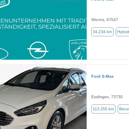
Worms, 67547
34.234 km
Hybrid
Ford S-Max
Esslingen, 73730
113.255 km
Benz