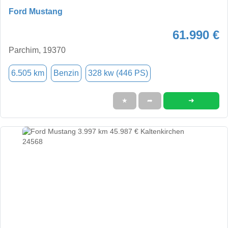
Ford Mustang
61.990 €
Parchim, 19370
6.505 km
Benzin
328 kw (446 PS)
➜
★
➦