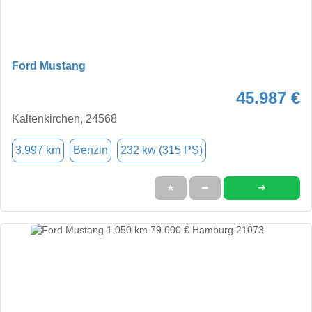
Ford Mustang
45.987 €
Kaltenkirchen, 24568
3.997 km
Benzin
232 kw (315 PS)
➜
★
➦