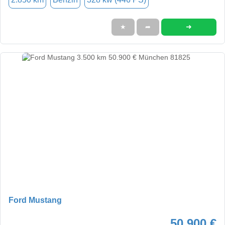
➜
★
➦
Ford Mustang
50.900 €