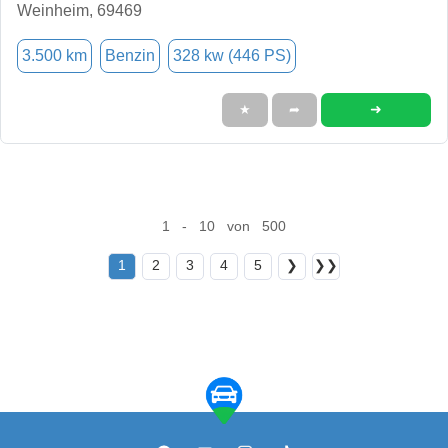
Weinheim, 69469
3.500 km
Benzin
328 kw (446 PS)
➜
★
➦
1 - 10 von 500
1
2
3
4
5
❯
❯❯