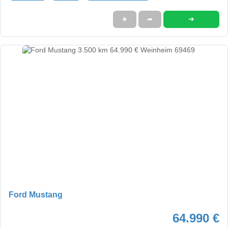
➜
★
➦
Ford Mustang
64.990 €