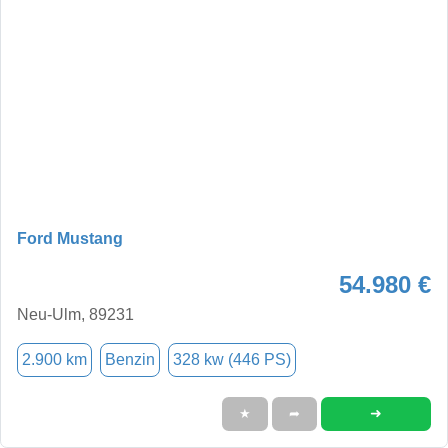
Ford Mustang
54.980 €
Neu-Ulm, 89231
2.900 km
Benzin
328 kw (446 PS)
➜
★
➦