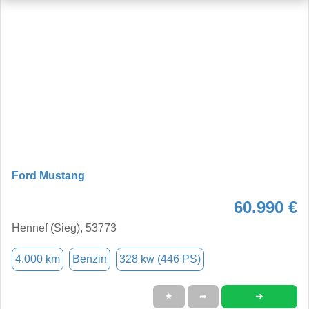
Ford Mustang
60.990 €
Hennef (Sieg), 53773
4.000 km
Benzin
328 kw (446 PS)
➜
★
➦