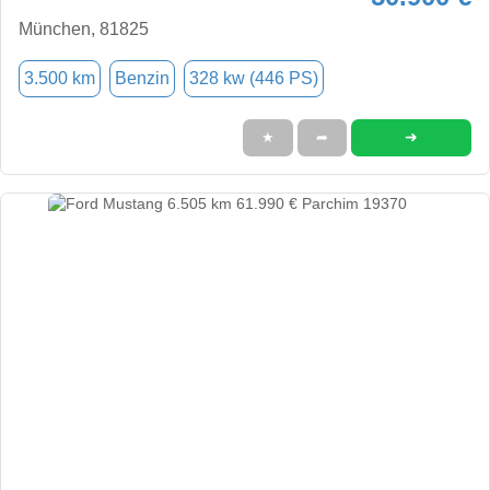
München, 81825
3.500 km
Benzin
328 kw (446 PS)
➜
★
➦