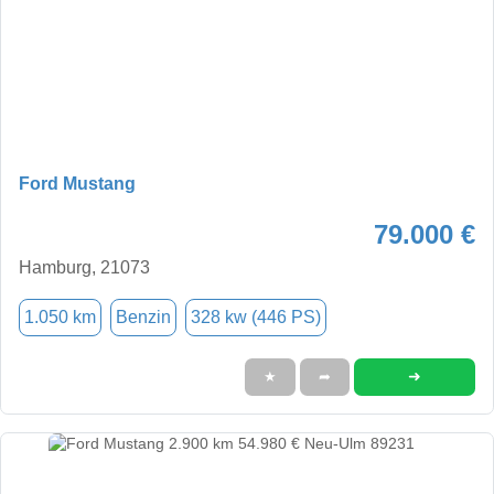
Ford Mustang
79.000 €
Hamburg, 21073
1.050 km
Benzin
328 kw (446 PS)
➜
★
➦