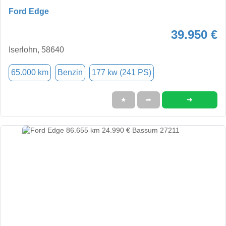
Ford Edge
39.950 €
Iserlohn, 58640
65.000 km
Benzin
177 kw (241 PS)
➜
★
➦