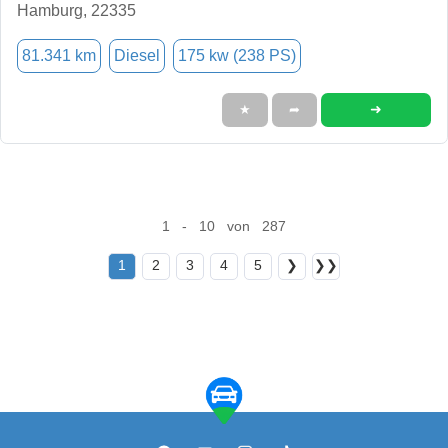
Hamburg, 22335
81.341 km
Diesel
175 kw (238 PS)
➜
★
➦
1 - 10 von 287
1
2
3
4
5
❯
❯❯