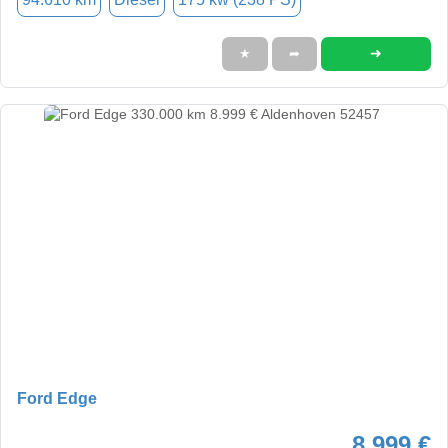
➜
★
➦
Ford Edge
8.999 €