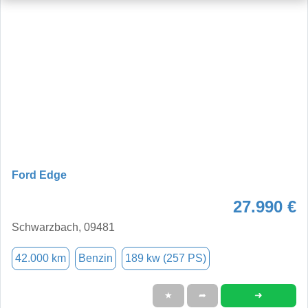
Ford Edge
27.990 €
Schwarzbach, 09481
42.000 km
Benzin
189 kw (257 PS)
➜
★
➦