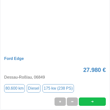
Ford Edge
27.980 €
Dessau-Roßlau, 06849
80.600 km
Diesel
175 kw (238 PS)
➜
★
➦