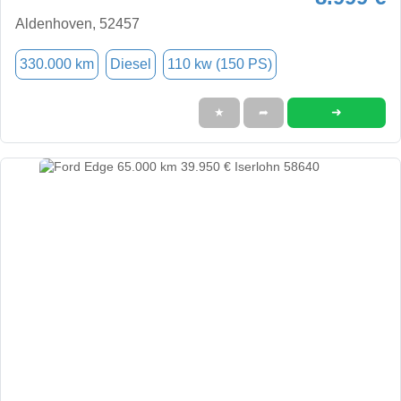
Aldenhoven, 52457
330.000 km
Diesel
110 kw (150 PS)
➜
★
➦