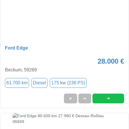
Ford Edge
28.000 €
Beckum, 59269
61.700 km
Diesel
175 kw (238 PS)
➜
★
➦