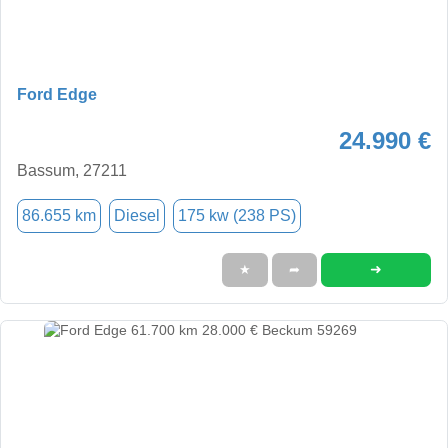
Ford Edge
24.990 €
Bassum, 27211
86.655 km
Diesel
175 kw (238 PS)
➜
★
➦