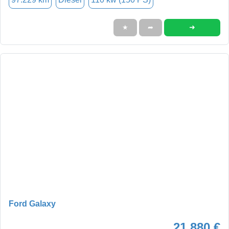
➜
★
➦
Ford Galaxy
21.880 €