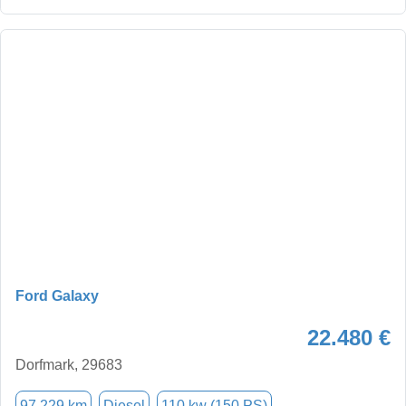
Ford Galaxy
22.480 €
Dorfmark, 29683
97.229 km
Diesel
110 kw (150 PS)