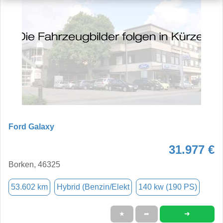
Ford Galaxy
31.977 €
Borken, 46325
53.602 km
Hybrid (Benzin/Elekt
140 kw (190 PS)
➜
★
➦