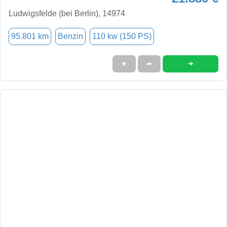
Ludwigsfelde (bei Berlin), 14974
95.801 km
Benzin
110 kw (150 PS)
➜
★
➦