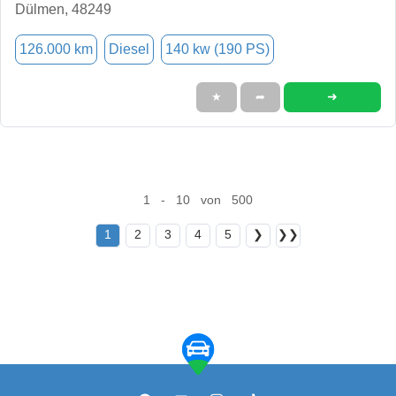
Dülmen, 48249
126.000 km
Diesel
140 kw (190 PS)
➜
★
➦
1 - 10 von 500
1
2
3
4
5
❯
❯❯