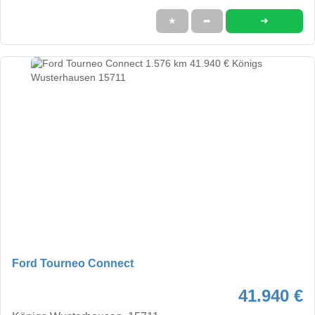
➜
★
➦
Ford Tourneo Connect
41.940 €