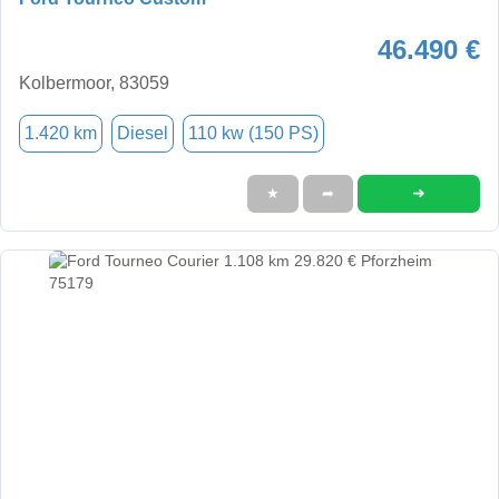
46.490 €
Kolbermoor, 83059
1.420 km
Diesel
110 kw (150 PS)
➜
★
➦