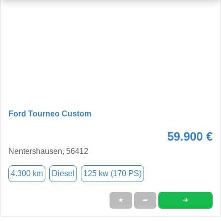
Ford Tourneo Custom
59.900 €
Nentershausen, 56412
4.300 km
Diesel
125 kw (170 PS)
➜
★
➦