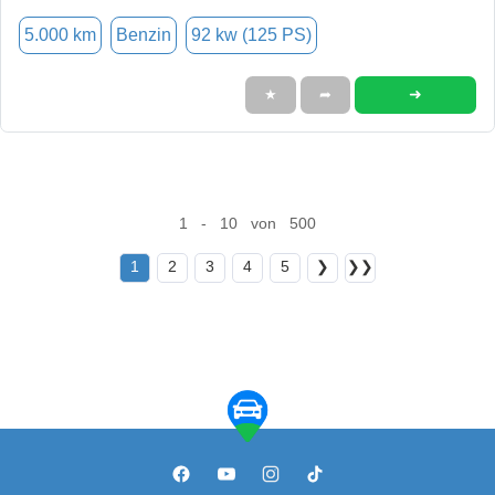
5.000 km
Benzin
92 kw (125 PS)
➜
★
➦
1 - 10 von 500
1
2
3
4
5
❯
❯❯