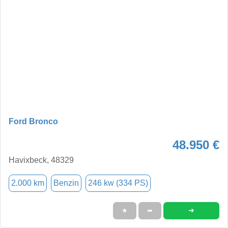
Ford Bronco
48.950 €
Havixbeck, 48329
2.000 km
Benzin
246 kw (334 PS)
➜
★
➦