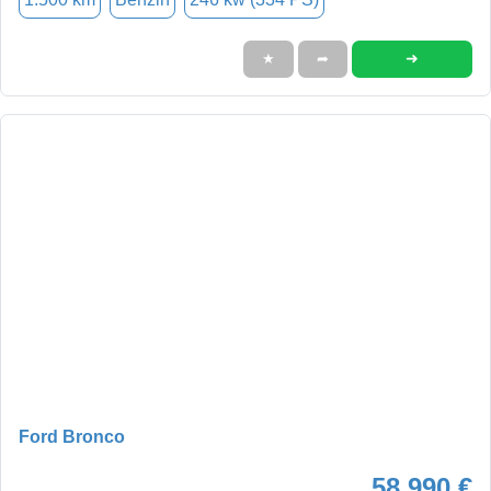
➜
★
➦
Ford Bronco
58.990 €