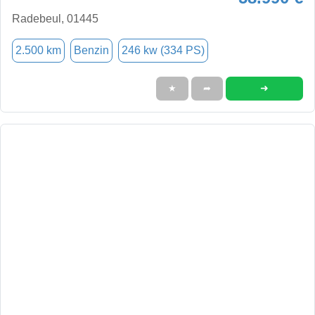
Radebeul, 01445
2.500 km
Benzin
246 kw (334 PS)
➜
★
➦