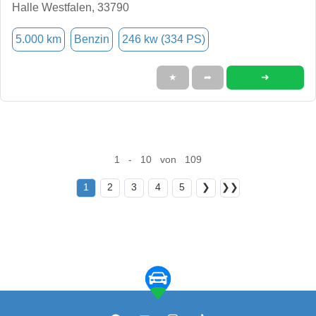
Halle Westfalen, 33790
5.000 km
Benzin
246 kw (334 PS)
➜
★
➦
1 - 10 von 109
1
2
3
4
5
❯
❯❯