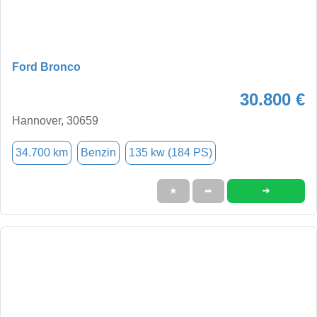
Ford Bronco
30.800 €
Hannover, 30659
34.700 km
Benzin
135 kw (184 PS)
➜
★
➦