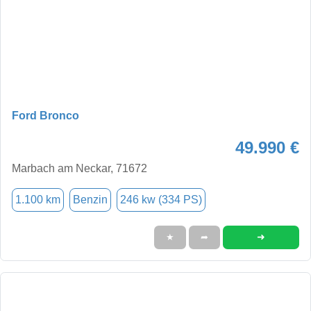
Ford Bronco
49.990 €
Marbach am Neckar, 71672
1.100 km
Benzin
246 kw (334 PS)
➜
★
➦