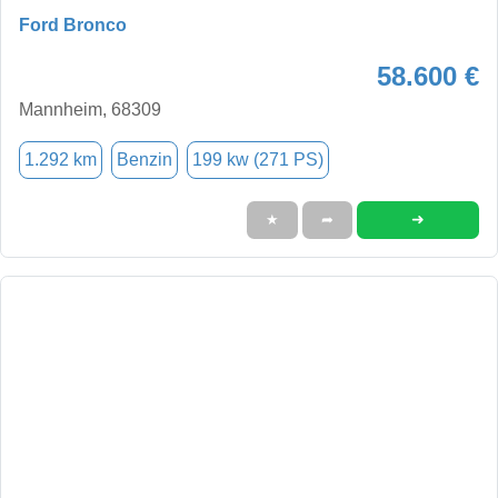
Ford Bronco
58.600 €
Mannheim, 68309
1.292 km
Benzin
199 kw (271 PS)
➜
★
➦