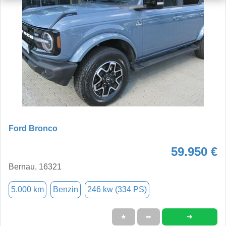
Ford Bronco
59.950 €
Bernau, 16321
5.000 km
Benzin
246 kw (334 PS)
➜
★
➦