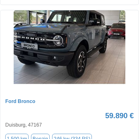
Ford Bronco
59.890 €
Duisburg, 47167
1.500 km
Benzin
246 kw (334 PS)